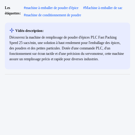
Les
#
machine à emballer de poudre d'épice
#
Machine à emballer de sac
étiquettes:
#
machine de conditionnement de poudre
Vidéo description:
Découvrez la machine de remplissage de poudre d'épices PLC Fast Packing
Speed 25 sacs/min, une solution à haut rendement pour l'emballage des épices,
des poudres et des petites particules. Dotée d'une commande PLC, d'un
fonctionnement sur écran tactile et d'une précision du servomoteur, cette machine
assure un remplissage précis et rapide pour diverses industries.