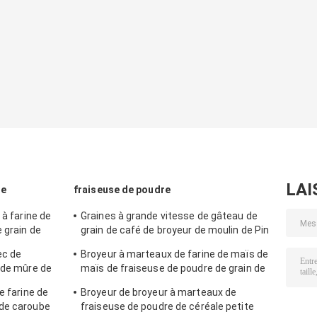
LAI
re
fraiseuse de poudre
 à farine de
Graines à grande vitesse de gâteau de
e grain de
grain de café de broyeur de moulin de Pin
re
de fraiseuse de poudre de nourriture
ec de
Broyeur à marteaux de farine de maïs de
 de mûre de
maïs de fraiseuse de poudre de grain de
dre
rendement élevé
e farine de
Broyeur de broyeur à marteaux de
 de caroube
fraiseuse de poudre de céréale petite