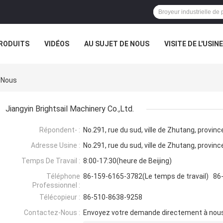
RODUITS
VIDÉOS
AU SUJET DE NOUS
VISITE DE L'USINE
CAS
z-Nous
Jiangyin Brightsail Machinery Co.,Ltd.
Répondent- :
No.291, rue du sud, ville de Zhutang, provinc
Adresse Usine :
No.291, rue du sud, ville de Zhutang, provinc
Temps De Travail :
8:00-17:30(heure de Beijing)
Téléphone
86-159-6165-3782(Le temps de travail) 86-
Professionnel :
Télécopieur :
86-510-8638-9258
Contactez-Nous :
Envoyez votre demande directement à nou