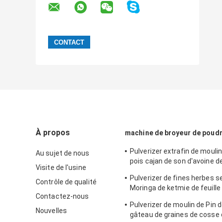
À propos
machine de broyeur de poud
Pulverizer extrafin de moulin
Au sujet de nous
pois cajan de son d'avoine d
Visite de l'usine
machine de broyeur de poud
Pulverizer de fines herbes s
Contrôle de qualité
Moringa de ketmie de feuille
Contactez-nous
machine de meulage de pou
Pulverizer de moulin de Pin d
Nouvelles
gâteau de graines de cosse