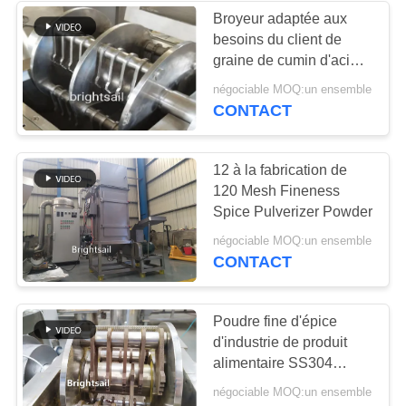
Broyeur adaptée aux
besoins du client de
15
graine de cumin d'acier
Systèmes de
inoxydable des BS 12 à
négociable MOQ:un ensemble
maille 120
CONTACT
conducteur de
convoyeur
12 à la fabrication de
120 Mesh Fineness
Spice Pulverizer Powder
16
négociable MOQ:un ensemble
CONTACT
machine de tamis
de poudre
Poudre fine d'épice
d'industrie de produit
alimentaire SS304
faisant la machine
négociable MOQ:un ensemble