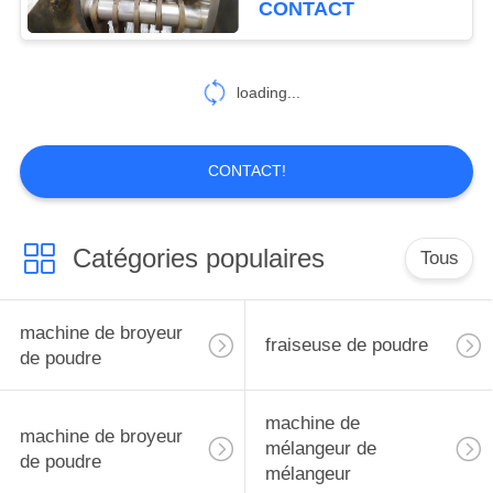
CONTACT
55
Machine de poudre
loading...
de nourriture
CONTACT!
Catégories populaires
Tous
62
machine de poudre
machine de broyeur
fraiseuse de poudre
d'épice
de poudre
machine de
machine de broyeur
mélangeur de
de poudre
mélangeur