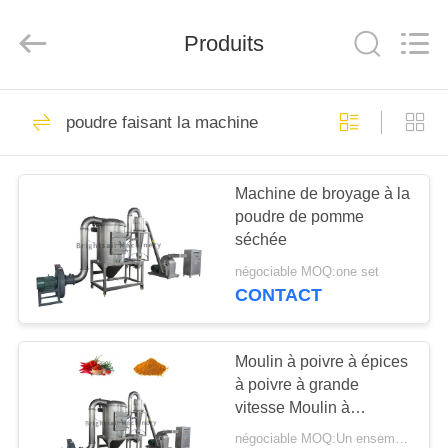
-
2026
Jiangyin
Brightsail
Produits
Machinery
Co.,Ltd..
All
Rights
MAISON
Reserved.
242
poudre faisant la machine
machine de broyeur
PRODUITS
de poudre
Machine de broyage à la
poudre de pomme
VIDÉOS
séchée
négociable MOQ:one set
AU
CONTACT
70
SUJET
DE
Moulin à poivre à épices
fraiseuse de poudre
à poivre à grande
NOUS
vitesse Moulin à
marteaux Machine de
négociable MOQ:Un ensemble