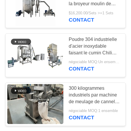
la broyeur moulin de
PLAN
séparateur à air de 1500
$16,200.00/Sets >=1 Sets
kg/h heures
DU
CONTACT
120
SITE
machine à emballer
Poudre 304 industrielle
remplissante
d'acier inoxydable
PRIVACY
faisant le cumin Chili
POLICY
Spice Grinder de la
négociable MOQ:Un ensemble
machine 3000kg
CONTACT
66
300 kilogrammes
Une machine plus
industriels par machine
de meulage de cannelle
sèche de four
de capacité d'heure 10 à
négociable MOQ:1 ensemble
120 Mesh Powder
CONTACT
Fineness