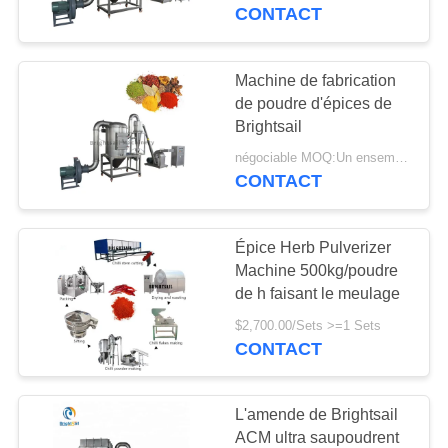
VISITE
fabrication de poudre de
CONTACT
Brightsail
DE
L'USINE
Machine de fabrication
59
de poudre d'épices de
machine de broyeur
Brightsail
CONTRÔLE
de poudre
négociable MOQ:Un ensemble
DE
CONTACT
QUALITÉ
Épice Herb Pulverizer
CONTACTEZ-
Machine 500kg/poudre
NOUS
de h faisant le meulage
90
$2,700.00/Sets >=1 Sets
machine de
CONTACT
NOUVELLES
mélangeur de
L'amende de Brightsail
mélangeur
CAS
ACM ultra saupoudrent