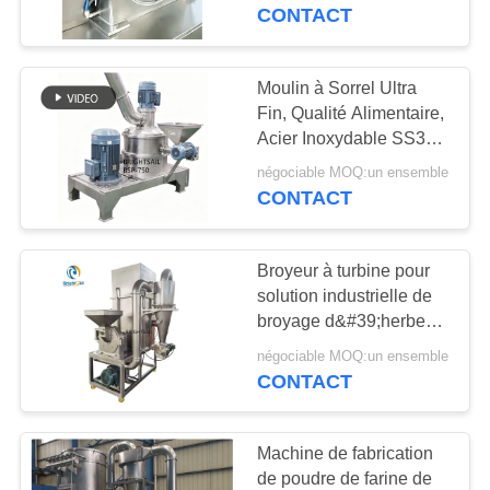
VISITE
CONTACT
DE
L'USINE
Moulin à Sorrel Ultra
59
Fin, Qualité Alimentaire,
machine de broyeur
Acier Inoxydable SS304,
CONTRÔLE
Certifié CE
de poudre
négociable MOQ:un ensemble
DE
CONTACT
QUALITÉ
Broyeur à turbine pour
CONTACTEZ-
solution industrielle de
NOUS
broyage d&#39;herbes
90
et d&#39;épices
négociable MOQ:un ensemble
machine de
d&#39;oseille séchée
CONTACT
NOUVELLES
mélangeur de
Machine de fabrication
mélangeur
CAS
de poudre de farine de