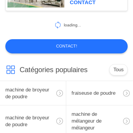
CONTACT
55
Machine de poudre
loading...
de nourriture
CONTACT!
Catégories populaires
Tous
62
machine de poudre
machine de broyeur
fraiseuse de poudre
d'épice
de poudre
machine de
machine de broyeur
mélangeur de
de poudre
mélangeur