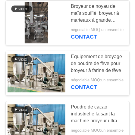
Broyeur de noyau de
maïs soufflé, broyeur à
15
marteaux à grande
Systèmes de
vitesse, broyeur de
négociable MOQ:un ensemble
poudre alimentaire et
CONTACT
conducteur de
chimique, petit broyeur
de poudre, machine de
convoyeur
transformation de
Équipement de broyage
poudre
de poudre de fève pour
broyeur à farine de fève
16
négociable MOQ:un ensemble
CONTACT
machine de tamis
de poudre
Poudre de cacao
industrielle faisant la
machine broyeur ultra fin
pour la qualité
négociable MOQ:un ensemble
alimentaire