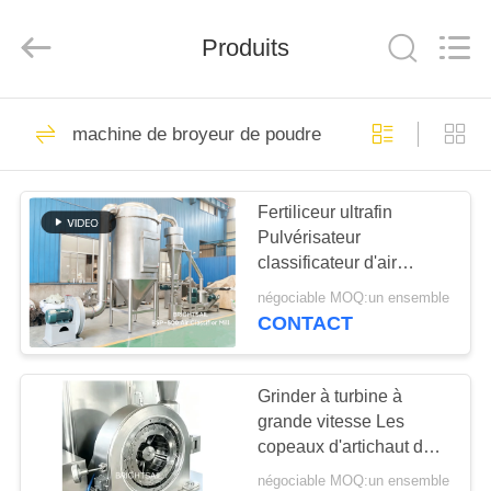
-
2026
Jiangyin
Brightsail
Produits
Machinery
Co.,Ltd..
All
Rights
MAISON
Reserved.
242
machine de broyeur de poudre
machine de broyeur
PRODUITS
de poudre
Fertiliceur ultrafin
Pulvérisateur
VIDÉOS
classificateur d'air
Moulin à poudre de 10 à
négociable MOQ:un ensemble
50 microns
AU
CONTACT
70
SUJET
DE
Grinder à turbine à
fraiseuse de poudre
grande vitesse Les
NOUS
copeaux d'artichaut de
Jérusalem séchés
négociable MOQ:un ensemble