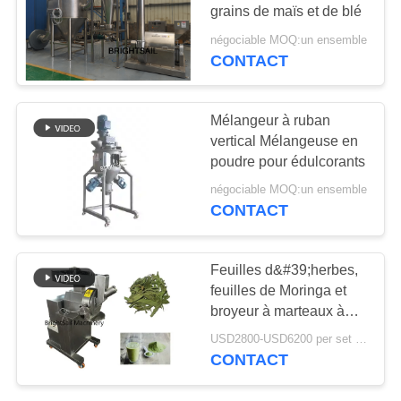
grains de maïs et de blé
PLAN
négociable MOQ:un ensemble
DU
CONTACT
120
SITE
machine à emballer
Mélangeur à ruban
remplissante
vertical Mélangeuse en
PRIVACY
poudre pour édulcorants
POLICY
négociable MOQ:un ensemble
CONTACT
66
Feuilles d&#39;herbes,
Une machine plus
feuilles de Moringa et
broyeur à marteaux à
sèche de four
grande vitesse
USD2800-USD6200 per set MOQ:1 ensemble
d&#39;épices
CONTACT