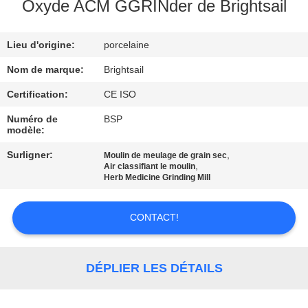
VISITE
Oxyde ACM GGRINder de Brightsail
DE
Lieu d'origine:
porcelaine
L'USINE
Nom de marque:
Brightsail
CONTRÔLE
Certification:
CE ISO
DE
Numéro de
BSP
modèle:
QUALITÉ
Surligner:
,
Moulin de meulage de grain sec
,
Air classifiant le moulin
CONTACTEZ-
Herb Medicine Grinding Mill
NOUS
CONTACT!
NOUVELLES
DÉPLIER LES DÉTAILS
CAS