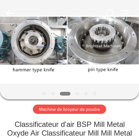
-
2026
Jiangyin
Brightsail
Machinery
Co.,Ltd..
All
Rights
MAISON
Reserved.
PRODUITS
VIDÉOS
AU
SUJET
DE
Machine de broyeur de poudre
NOUS
Classificateur d'air BSP Mill Metal
Oxyde Air Classificateur Mill Mill Metal