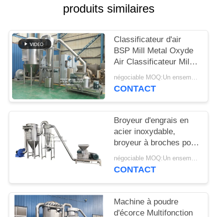
produits similaires
PLAN
DU
Classificateur d'air
SITE
BSP Mill Metal Oxyde
Air Classificateur Mill
Mill Metal Oxyde ACM
PRIVACY
négociable MOQ:Un ensemble
GGRINder de
CONTACT
POLICY
Brightsail
Broyeur d'engrais en
acier inoxydable,
broyeur à broches pour
urée, avec CE
négociable MOQ:Un ensemble
CONTACT
Machine à poudre
d'écorce Multifonction