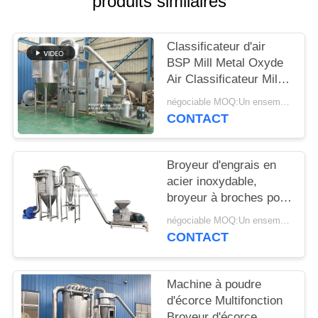
produits similaires
PLAN
Classificateur d'air
DU
BSP Mill Metal Oxyde
SITE
Air Classificateur Mill
Mill Metal Oxyde ACM
négociable MOQ:Un ensemble
GGRINder de
PRIVACY
CONTACT
Brightsail
POLICY
Broyeur d'engrais en
acier inoxydable,
broyeur à broches pour
urée, avec CE
négociable MOQ:Un ensemble
CONTACT
Machine à poudre
d'écorce Multifonction
Broyeur d'écorce