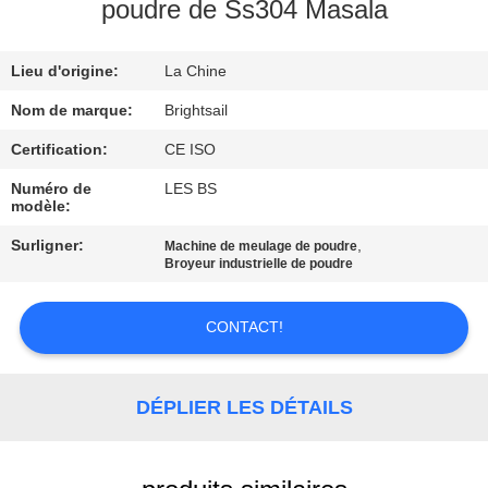
VISITE
poudre de Ss304 Masala
DE
Lieu d'origine:
La Chine
L'USINE
Nom de marque:
Brightsail
CONTRÔLE
Certification:
CE ISO
DE
Numéro de
LES BS
modèle:
QUALITÉ
Surligner:
,
Machine de meulage de poudre
Broyeur industrielle de poudre
CONTACTEZ-
NOUS
CONTACT!
NOUVELLES
DÉPLIER LES DÉTAILS
CAS