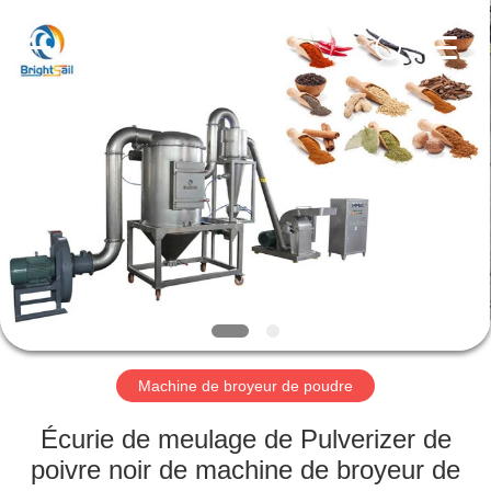
-
2026
Jiangyin
Brightsail
Machinery
Co.,Ltd..
All
Rights
MAISON
Reserved.
PRODUITS
VIDÉOS
AU
SUJET
DE
Machine de broyeur de poudre
NOUS
Écurie de meulage de Pulverizer de
poivre noir de machine de broyeur de