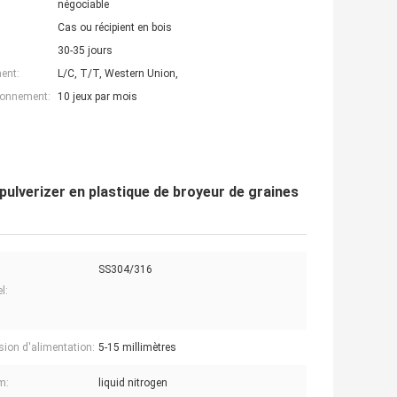
négociable
Cas ou récipient en bois
30-35 jours
ent:
L/C, T/T, Western Union,
ionnement:
10 jeux par mois
 pulverizer en plastique de broyeur de graines
SS304/316
l:
ion d'alimentation:
5-15 millimètres
m:
liquid nitrogen