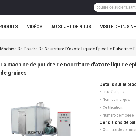
RODUITS
VIDÉOS
AU SUJET DE NOUS
VISITE DE L'USINE
CAS
 Machine De Poudre De Nourriture D'azote Liquide Épice Le Pulverizer 
La machine de poudre de nourriture d'azote liquide épi
de graines
Détails sur le prod
Lieu d'origine:
Nom de marque:
Certification:
Numéro de modèle:
Conditions de pai
Quantité de comma