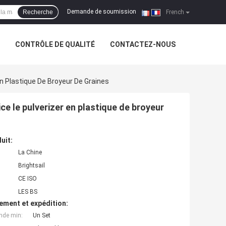
Demande de soumission
Recherche
|
French
CONTRÔLE DE QUALITÉ
CONTACTEZ-NOUS
En Plastique De Broyeur De Graines
ce le pulverizer en plastique de broyeur
uit:
La Chine
Brightsail
CE ISO
LES BS
ement et expédition:
nde min:
Un Set