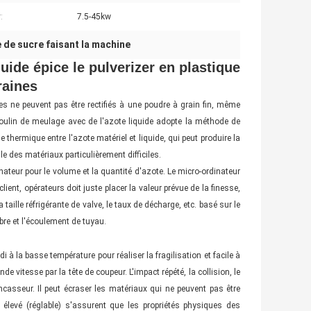
:
7.5-45kw
 de sucre faisant la machine
uide épice le pulverizer en plastique
raines
s ne peuvent pas être rectifiés à une poudre à grain fin, même
oulin de meulage avec de l'azote liquide adopte la méthode de
 thermique entre l'azote matériel et liquide, qui peut produire la
e des matériaux particulièrement difficiles.
ateur pour le volume et la quantité d'azote. Le micro-ordinateur
ient, opérateurs doit juste placer la valeur prévue de la finesse,
aille réfrigérante de valve, le taux de décharge, etc. basé sur le
bre et l'écoulement de tuyau.
i à la basse température pour réaliser la fragilisation et facile à
nde vitesse par la tête de coupeur. L'impact répété, la collision, le
oncasseur. Il peut écraser les matériaux qui ne peuvent pas être
élevé (réglable) s'assurent que les propriétés physiques des