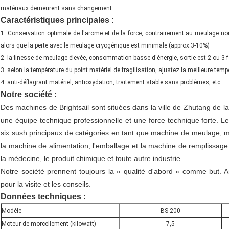
matériaux demeurent sans changement.
Caractéristiques principales :
1. Conservation optimale de l'arome et de la force, contrairement au meulage no
alors que la perte avec le meulage cryogénique est minimale (approx.3-10%)
2. la finesse de meulage élevée, consommation basse d'énergie, sortie est 2 ou 3 f
3. selon la température du point matériel de fragilisation, ajustez la meilleure t
4. anti-déflagrant matériel, antioxydation, traitement stable sans problèmes, etc.
Notre société :
Des machines de Brightsail sont situées dans la ville de Zhutang de la 
une équipe technique professionnelle et une force technique forte. Le
six sush principaux de catégories en tant que machine de meulage, m
la machine de alimentation, l'emballage et la machine de remplissage. 
la médecine, le produit chimique et toute autre industrie.
Notre société prennent toujours la « qualité d'abord » comme but.
pour la visite et les conseils.
Données techniques :
Modèle
BS-200
Moteur de morcellement (kilowatt)
7,5