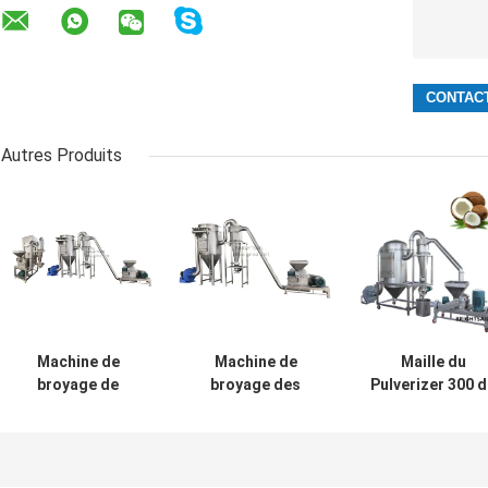
Autres Produits
Machine de
Machine de
Maille du
broyage de
broyage des
Pulverizer 300 
poudre de sucre
perchlorates en
gâteau de Shel
en acier
acier inoxydable
Powder Grinde
inoxydable
Machine de
Machine SS316
Machine de
broyage du sel
de noix de coc