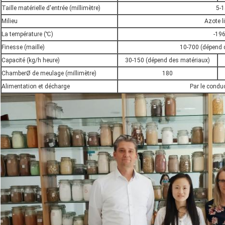
Taille matérielle d'entrée (millimètre)
5-1
Milieu
Azote l
La température (℃)
-196
Finesse (maille)
10-700 (dépend 
Capacité (kg/h heure)
30-150 (dépend des matériaux)
ChamberØ de meulage (millimètre)
180
Alimentation et décharge
Par le conduc