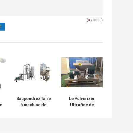
(
0
/ 3000)
Saupoudrez faire
Le Pulverizer
de
à machine de
Ultrafine de
l
meulage maltée
assaisonnement
r
d'orge le broyeur
de machine de
L
à marteaux de
poudre de
o
fines herbes
nourriture