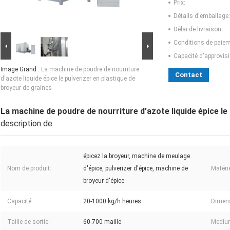
Prix:
Détails d'emballage:
Délai de livraison:
Conditions de paiem
Capacité d'approvis
Image Grand :
La machine de poudre de nourriture
Contact
d'azote liquide épice le pulverizer en plastique de
broyeur de graines
La machine de poudre de nourriture d'azote liquide épice le
description de
épicez la broyeur, machine de meulage
Nom de produit:
d'épice, pulverizer d'épice, machine de
Matérie
broyeur d'épice
Capacité:
20-1000 kg/h heures
Dimens
Taille de sortie:
60-700 maille
Mediu