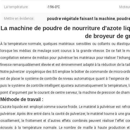
La température:
-196-0℃
Moteur
poudre végétale faisant la machine
poudre
Mettre en évidence:
,
La machine de poudre de nourriture d'azote liq
de broyeur de g
À la température normale, quelques matériaux sensibles ou collants ou élastique
lorsque les médias de meulage sont courus à la grande vitesse. De ce fait le m
congélation externe de médias pour pulvériser les matériaux pour réaliser l'échange
finesse remarquablement élevée et est éminemment adapté à la réduction de la taill
Notre pulverizer cryogénique des BS emploie le boîtier de commande de micro-ordin
est de placer le système de contrôle de niveau automatique quant à l'exigence de cl
puis le système de contrôle intelligent ajustera automatiquement la température, la t
point d'argument par le courant de centre serveur, la machine de pression de cham
Méthode de travail :
L'azote liquide est employé comme source froide. Le matériel à pulvériser est refroid
pulvériser. Après être entré dans la cavité de pulverizer, le matériel tourne à une gra
cisaillement, le frottement et d'autres effets combinés peuvent réaliser l'effet c
écrasés à la température normale. Le nombre de maille à haute production et 