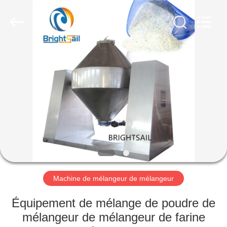
-
2026
Jiangyin
Brightsail
Machinery
Co.,Ltd..
All
Rights
MAISON
Reserved.
PRODUITS
VIDÉOS
AU
SUJET
DE
Machine de mélangeur de mélangeur
NOUS
Équipement de mélange de poudre de
mélangeur de mélangeur de farine