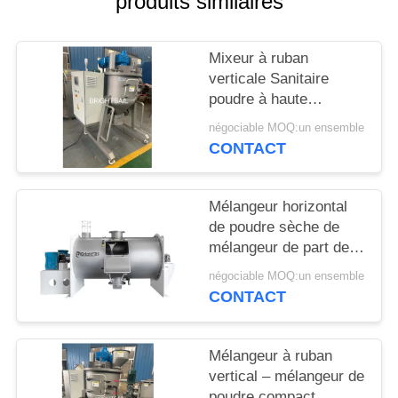
produits similaires
PLAN
Mixeur à ruban
DU
verticale Sanitaire
SITE
poudre à haute
efficacité mélangeur de
négociable MOQ:un ensemble
poudre de maïs épices
PRIVACY
CONTACT
de qualité Mixeur
POLICY
Mélangeur horizontal
de poudre sèche de
mélangeur de part de
charrue de BSPS pour
négociable MOQ:un ensemble
le mélangeur de
CONTACT
charrue d'engrais
Mélangeur à ruban
vertical – mélangeur de
poudre compact,