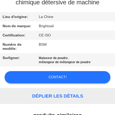
VISITE
chimique détersive de machine
DE
Lieu d'origine:
La Chine
L'USINE
Nom de marque:
Brightsail
CONTRÔLE
Certification:
CE ISO
DE
Numéro de
BSW
modèle:
QUALITÉ
Surligner:
,
Malaxeur de poudre
mélangeur de mélangeur de poudre
CONTACTEZ-
NOUS
CONTACT!
NOUVELLES
DÉPLIER LES DÉTAILS
CAS