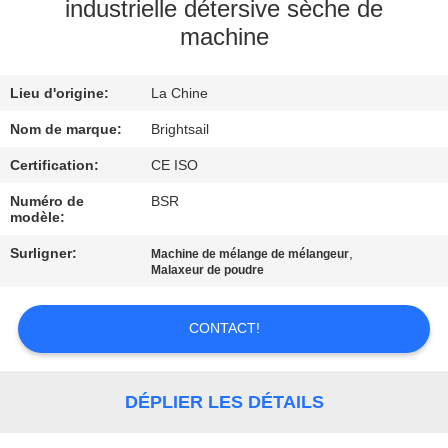
VISITE
industrielle détersive sèche de
machine
DE
L'USINE
Lieu d'origine:
La Chine
CONTRÔLE
Nom de marque:
Brightsail
DE
Certification:
CE ISO
QUALITÉ
Numéro de
BSR
modèle:
Surligner:
,
Machine de mélange de mélangeur
CONTACTEZ-
Malaxeur de poudre
NOUS
CONTACT!
NOUVELLES
DÉPLIER LES DÉTAILS
CAS