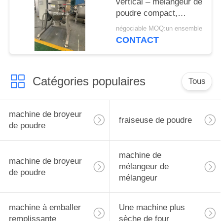
vertical – mélangeur de
poudre compact,
sanitaire et à haut
négociable MOQ:un ensemble
rendement
CONTACT
Catégories populaires
Tous
machine de broyeur
fraiseuse de poudre
de poudre
machine de
machine de broyeur
mélangeur de
de poudre
mélangeur
machine à emballer
Une machine plus
remplissante
sèche de four