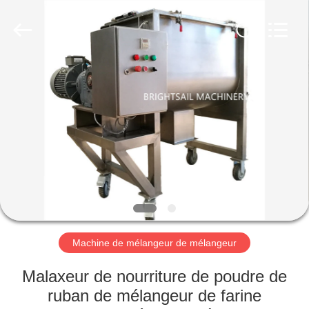
-
2026
Jiangyin
Brightsail
Machinery
Co.,Ltd..
All
Rights
MAISON
Reserved.
PRODUITS
VIDÉOS
AU
SUJET
DE
Machine de mélangeur de mélangeur
NOUS
Malaxeur de nourriture de poudre de
ruban de mélangeur de farine