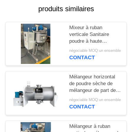
produits similaires
PLAN
DU
Mixeur à ruban
SITE
verticale Sanitaire
poudre à haute
PRIVACY
efficacité mélangeur de
négociable MOQ:un ensemble
poudre de maïs épices
CONTACT
POLICY
de qualité Mixeur
Mélangeur horizontal
de poudre sèche de
mélangeur de part de
charrue de BSPS pour
négociable MOQ:un ensemble
le mélangeur de
CONTACT
charrue d'engrais
Mélangeur à ruban