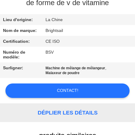
VISITE
de forme de v de vitamine
DE
Lieu d'origine:
La Chine
L'USINE
Nom de marque:
Brightsail
CONTRÔLE
Certification:
CE ISO
DE
Numéro de
BSV
modèle:
QUALITÉ
Surligner:
,
Machine de mélange de mélangeur
Malaxeur de poudre
CONTACTEZ-
NOUS
CONTACT!
NOUVELLES
DÉPLIER LES DÉTAILS
CAS