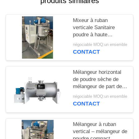
produits similaires
PLAN
Mixeur à ruban
DU
verticale Sanitaire
SITE
poudre à haute
efficacité mélangeur de
négociable MOQ:un ensemble
poudre de maïs épices
PRIVACY
CONTACT
de qualité Mixeur
POLICY
Mélangeur horizontal
de poudre sèche de
mélangeur de part de
charrue de BSPS pour
négociable MOQ:un ensemble
le mélangeur de
CONTACT
charrue d'engrais
Mélangeur à ruban
vertical – mélangeur de
poudre compact,