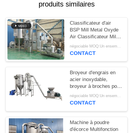
produits similaires
PLAN
DU
Classificateur d'air
SITE
BSP Mill Metal Oxyde
Air Classificateur Mill
Mill Metal Oxyde ACM
négociable MOQ:Un ensemble
PRIVACY
GGRINder de
CONTACT
Brightsail
POLICY
Broyeur d'engrais en
acier inoxydable,
broyeur à broches pour
urée, avec CE
négociable MOQ:Un ensemble
CONTACT
Machine à poudre
d'écorce Multifonction