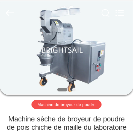
-
2026
Jiangyin
Brightsail
Machinery
Co.,Ltd..
All
Rights
MAISON
Reserved.
PRODUITS
VIDÉOS
AU
SUJET
DE
Machine de broyeur de poudre
NOUS
Machine sèche de broyeur de poudre
de pois chiche de maille du laboratoire