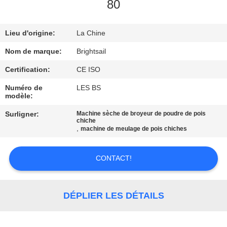
VISITE
80
DE
Lieu d'origine:
La Chine
L'USINE
Nom de marque:
Brightsail
CONTRÔLE
Certification:
CE ISO
DE
Numéro de
LES BS
modèle:
QUALITÉ
Surligner:
Machine sèche de broyeur de poudre de pois
chiche
,
machine de meulage de pois chiches
CONTACTEZ-
NOUS
CONTACT!
NOUVELLES
DÉPLIER LES DÉTAILS
CAS