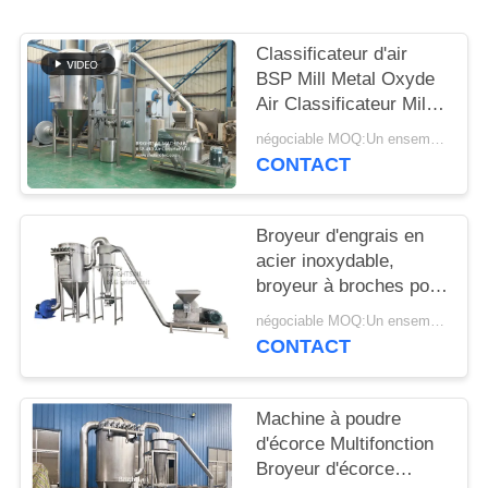
PLAN
Classificateur d'air
DU
BSP Mill Metal Oxyde
Air Classificateur Mill
SITE
Mill Metal Oxyde ACM
négociable MOQ:Un ensemble
GGRINder de
CONTACT
PRIVACY
Brightsail
POLICY
Broyeur d'engrais en
acier inoxydable,
broyeur à broches pour
urée, avec CE
négociable MOQ:Un ensemble
CONTACT
Machine à poudre
d'écorce Multifonction
Broyeur d'écorce