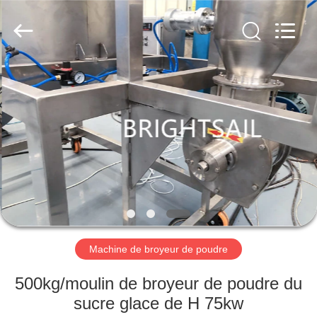
-
2026
Jiangyin
Brightsail
Machinery
Co.,Ltd..
All
Rights
MAISON
Reserved.
PRODUITS
VIDÉOS
AU
SUJET
DE
Machine de broyeur de poudre
NOUS
500kg/moulin de broyeur de poudre du
sucre glace de H 75kw