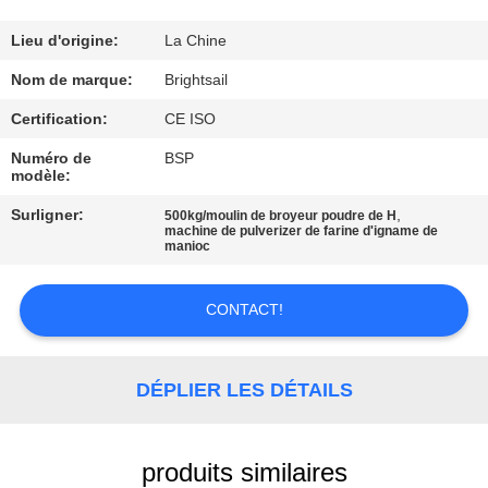
VISITE
DE
Lieu d'origine:
La Chine
L'USINE
Nom de marque:
Brightsail
Certification:
CE ISO
CONTRÔLE
Numéro de
BSP
modèle:
DE
QUALITÉ
Surligner:
,
500kg/moulin de broyeur poudre de H
machine de pulverizer de farine d'igname de
manioc
CONTACTEZ-
CONTACT!
NOUS
NOUVELLES
DÉPLIER LES DÉTAILS
CAS
produits similaires