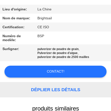
VISITE
DE
Lieu d'origine:
La Chine
L'USINE
Nom de marque:
Brightsail
Certification:
CE ISO
CONTRÔLE
Numéro de
BSP
modèle:
DE
QUALITÉ
Surligner:
,
pulverizer de poudre de grain
,
Pulverizer de poudre d'algue
pulverizer de poudre de 2500 mailles
CONTACTEZ-
CONTACT!
NOUS
NOUVELLES
DÉPLIER LES DÉTAILS
CAS
produits similaires