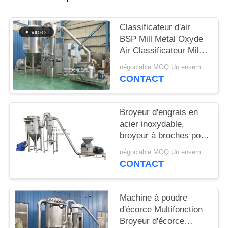
PLAN
Classificateur d'air
DU
BSP Mill Metal Oxyde
SITE
Air Classificateur Mill
Mill Metal Oxyde ACM
négociable MOQ:Un ensemble
GGRINder de
CONTACT
PRIVACY
Brightsail
POLICY
Broyeur d'engrais en
acier inoxydable,
broyeur à broches pour
urée, avec CE
négociable MOQ:Un ensemble
CONTACT
Machine à poudre
d'écorce Multifonction
Broyeur d'écorce