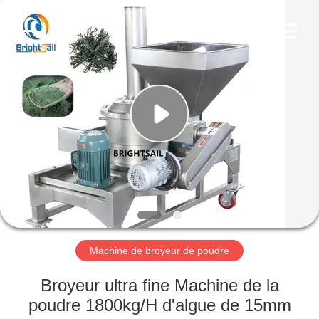
-
2026
Jiangyin
Brightsail
Machinery
Co.,Ltd..
All
Rights
MAISON
Reserved.
PRODUITS
VIDÉOS
AU
SUJET
DE
Machine de broyeur de poudre
NOUS
Broyeur ultra fine Machine de la
poudre 1800kg/H d'algue de 15mm