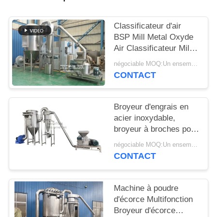
PLAN
Classificateur d'air
DU
BSP Mill Metal Oxyde
SITE
Air Classificateur Mill
Mill Metal Oxyde ACM
négociable MOQ:Un ensemble
GGRINder de
CONTACT
PRIVACY
Brightsail
POLICY
Broyeur d'engrais en
acier inoxydable,
broyeur à broches pour
urée, avec CE
négociable MOQ:Un ensemble
CONTACT
Machine à poudre
d'écorce Multifonction
Broyeur d'écorce