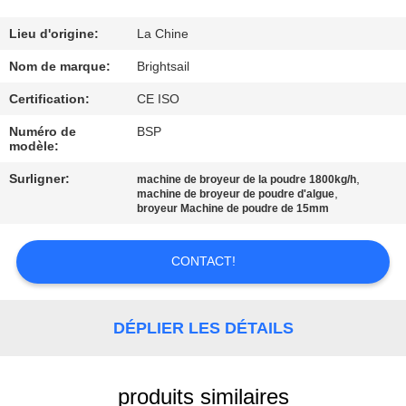
VISITE
DE
Lieu d'origine:
La Chine
L'USINE
Nom de marque:
Brightsail
Certification:
CE ISO
CONTRÔLE
Numéro de
BSP
modèle:
DE
QUALITÉ
Surligner:
,
machine de broyeur de la poudre 1800kg/h
,
machine de broyeur de poudre d'algue
broyeur Machine de poudre de 15mm
CONTACTEZ-
CONTACT!
NOUS
NOUVELLES
DÉPLIER LES DÉTAILS
CAS
produits similaires