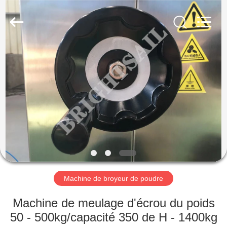
-
2026
Jiangyin
Brightsail
Machinery
Co.,Ltd..
All
Rights
MAISON
Reserved.
PRODUITS
VIDÉOS
AU
SUJET
DE
Machine de broyeur de poudre
NOUS
Machine de meulage d'écrou du poids
50 - 500kg/capacité 350 de H - 1400kg