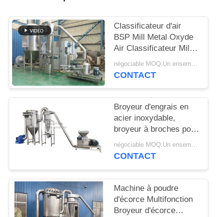
PLAN
Classificateur d'air
DU
BSP Mill Metal Oxyde
SITE
Air Classificateur Mill
Mill Metal Oxyde ACM
négociable MOQ:Un ensemble
GGRINder de
CONTACT
PRIVACY
Brightsail
POLICY
Broyeur d'engrais en
acier inoxydable,
broyeur à broches pour
urée, avec CE
négociable MOQ:Un ensemble
CONTACT
Machine à poudre
d'écorce Multifonction
Broyeur d'écorce