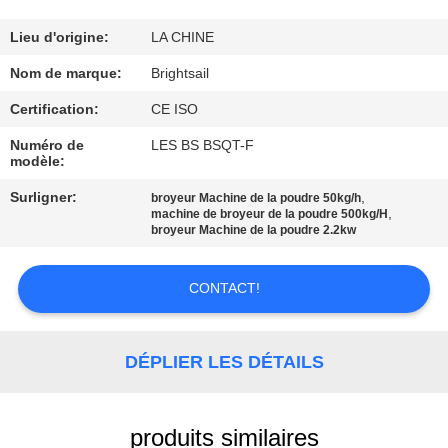
VISITE
DE
Lieu d'origine:
LA CHINE
L'USINE
Nom de marque:
Brightsail
Certification:
CE ISO
CONTRÔLE
Numéro de
LES BS BSQT-F
modèle:
DE
QUALITÉ
Surligner:
,
broyeur Machine de la poudre 50kg/h
,
machine de broyeur de la poudre 500kg/H
broyeur Machine de la poudre 2.2kw
CONTACTEZ-
CONTACT!
NOUS
NOUVELLES
DÉPLIER LES DÉTAILS
CAS
produits similaires