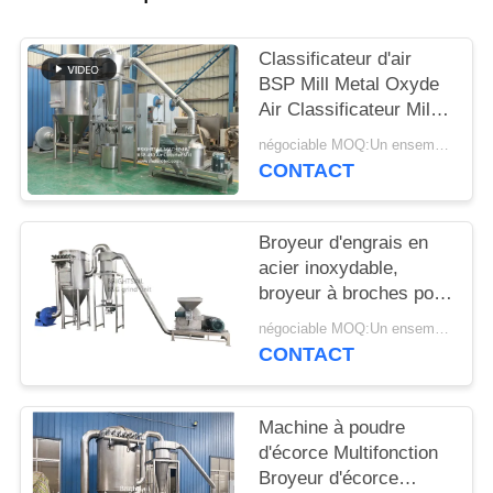
PLAN
Classificateur d'air
DU
BSP Mill Metal Oxyde
SITE
Air Classificateur Mill
Mill Metal Oxyde ACM
négociable MOQ:Un ensemble
GGRINder de
CONTACT
PRIVACY
Brightsail
POLICY
Broyeur d'engrais en
acier inoxydable,
broyeur à broches pour
urée, avec CE
négociable MOQ:Un ensemble
CONTACT
Machine à poudre
d'écorce Multifonction
Broyeur d'écorce