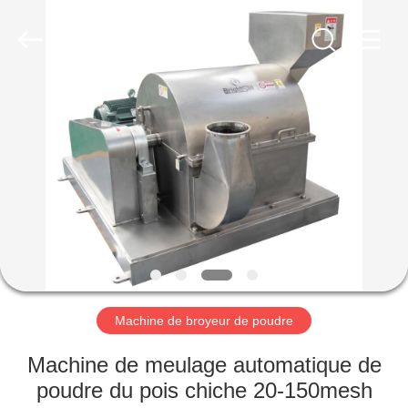
-
2026
Jiangyin
Brightsail
Machinery
Co.,Ltd..
All
Rights
MAISON
Reserved.
PRODUITS
VIDÉOS
AU
SUJET
DE
Machine de broyeur de poudre
NOUS
Machine de meulage automatique de
poudre du pois chiche 20-150mesh