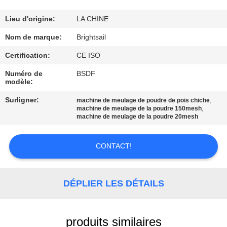
VISITE
DE
Lieu d'origine:
LA CHINE
L'USINE
Nom de marque:
Brightsail
Certification:
CE ISO
CONTRÔLE
Numéro de
BSDF
modèle:
DE
QUALITÉ
Surligner:
,
machine de meulage de poudre de pois chiche
,
machine de meulage de la poudre 150mesh
machine de meulage de la poudre 20mesh
CONTACTEZ-
CONTACT!
NOUS
NOUVELLES
DÉPLIER LES DÉTAILS
CAS
produits similaires