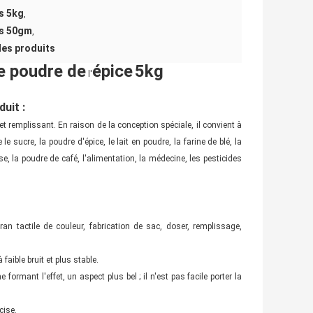
s 5kg
,
es 50gm
,
des produits
e poudre de
épice
5kg
l'
uit :
f et remplissant. En raison de la conception spéciale, il convient à
le sucre, la poudre d'épice, le lait en poudre, la farine de blé, la
se, la poudre de café, l'alimentation, la médecine, les pesticides
ran tactile de couleur, fabrication de sac, doser, remplissage,
faible bruit et plus stable.
formant l'effet, un aspect plus bel ; il n'est pas facile porter la
cise.