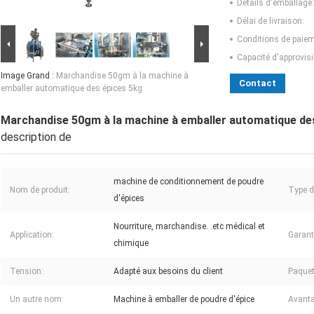
Détails d'emballage:
Délai de livraison:
Conditions de paiem
Capacité d'approvis
Image Grand :
Marchandise 50gm à la machine à
Contact
emballer automatique des épices 5kg
Marchandise 50gm à la machine à emballer automatique de
description de
machine de conditionnement de poudre
Nom de produit:
Type d
d'épices
Nourriture, marchandise. .etc médical et
Application:
Garant
chimique
Tension:
Adapté aux besoins du client
Paquet
Un autre nom:
Machine à emballer de poudre d'épice
Avanta