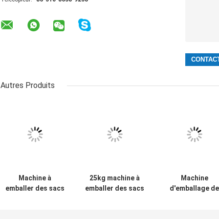
Autres Produits
Machine à
25kg machine à
Machine
emballer des sacs
emballer des sacs
d'emballage de
de thé à chambre
gros machine à
thé Brightsail
unique à poudre
emballer des
Machine