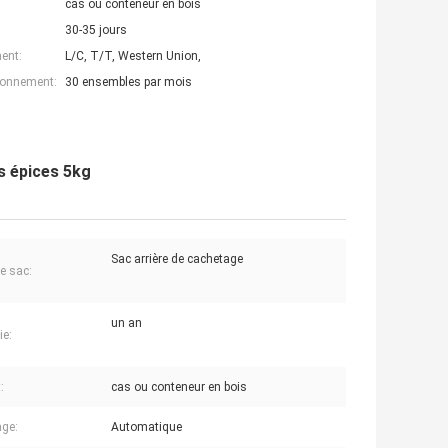
cas ou conteneur en bois
30-35 jours
ent:
L/C, T/T, Western Union,
ionnement:
30 ensembles par mois
s épices 5kg
Sac arrière de cachetage
e sac:
un an
ie:
:
cas ou conteneur en bois
ge:
Automatique