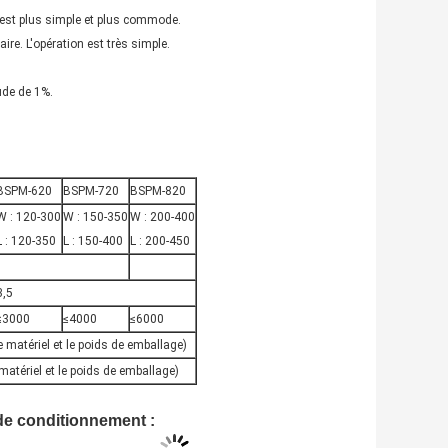
 est plus simple et plus commode.
ire. L'opération est très simple.
ude de 1%.
BSPM-620
BSPM-720
BSPM-820
W : 120-300
W : 150-350
W : 200-400
L : 120-350
L : 150-400
L : 200-450
3,5
≤3000
≤4000
≤6000
e matériel et le poids de emballage)
matériel et le poids de emballage)
de conditionnement :