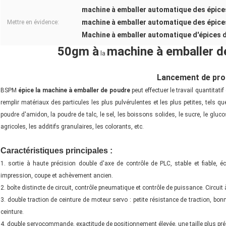
machine à emballer automatique des épice
machine à emballer automatique des épic
Mettre en évidence:
Machine à emballer automatique d'épices 
50gm à
machine à emballer d
la
Lancement de prod
BSPM
épice la machine à emballer de poudre
peut effectuer le travail quantitati
remplir matériaux des particules les plus pulvérulentes et les plus petites, tels que 
poudre d'amidon, la poudre de talc, le sel, les boissons solides, le sucre, le gluco
agricoles, les additifs granulaires, les colorants, etc.
Caractéristiques principales :
1. sortie à haute précision double d'axe de contrôle de PLC, stable et fiable, éc
impression, coupe et achèvement ancien.
2. boîte distincte de circuit, contrôle pneumatique et contrôle de puissance. Circuit à 
3. double traction de ceinture de moteur servo : petite résistance de traction, bonne 
ceinture.
4. double servocommande, exactitude de positionnement élevée, une taille plus pré