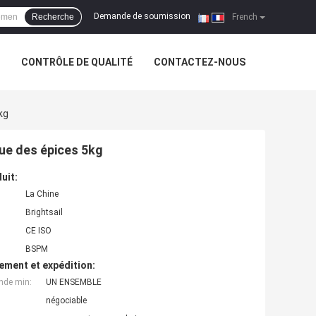
Demande de soumission
Recherche
|
French
CONTRÔLE DE QUALITÉ
CONTACTEZ-NOUS
kg
ue des épices 5kg
uit:
La Chine
Brightsail
CE ISO
BSPM
ement et expédition:
nde min:
UN ENSEMBLE
négociable