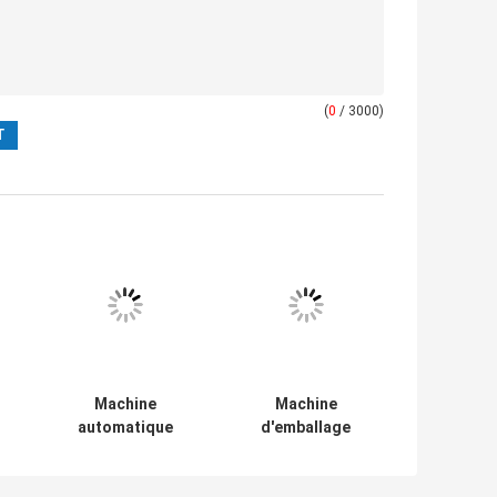
(
0
/ 3000)
Machine
Machine
automatique
d'emballage
d'emballage en
automatique de
poudre pour
poudre d'épices