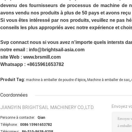
devenu des fournisseurs de processus de machine de nou
avons vendu nos produits à plus de 50 pays et avons reçu
Si vous êtes intéressé par nos produits, veuillez ne pas h
conseils les plus appropriés avec notre expérience et choi
Svp connact nous si vous avez n'importe quels intersts da
notre email : info@brightsail-asia.com
site Web : www.brsmill.com
Whatsapp : +8615961653782
,
,
Produit Tag:
machine à emballer de poudre d'épice
Machine à emballer de sac
Coordonnées
Envoyez v
JIANGYIN BRIGHTSAIL MACHINERY CO.,LTD.
Personne à contacter:
Qian
Téléphone:
0086 15961653782
Télécopieur:
86-510-8638-9258