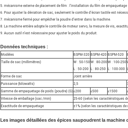
5. mécanisme externe de placement de film : l'installation du film de empaquetage
6. Pour ajuster la déviation de sac, seulement le contrôle d'écran tactile est nécessa
7. mécanisme fermé pour empêcher la poudre d'entrer dans la machine.
8. La machine entière adopte le contrôle de moteur servo, la mesure de vis, exactit
9. Aucun outil n'est nécessaire pour ajuster le poids du produit.
Données techniques
:
Modèles
BSPM-320
BSPM-420
BSPM-520
Taille de sac (millimètres)
W : 50-150
W : 80-200
W : 100-250
L : 50-200
L : 80-250
L : 100-300
Forme de sac
Joint arrière
Puissance (kilowatts)
2,5
Gamme de empaquetage de poids (poudre) (G)
≤200
≤500
≤1500
Vitesse de emballage (sac /min)
25-60 (selon les caractéristiques d
Exactitude de empaquetage
±1% (selon les caractéristiques de 
Les images détaillées
des épices saupoudrent la machine 