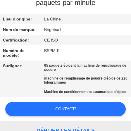
VISITE
paquets par minute
DE
Lieu d'origine:
La Chine
L'USINE
Nom de marque:
Brightsail
CONTRÔLE
Certification:
CE ISO
DE
Numéro de
BSPM-F
modèle:
QUALITÉ
Surligner:
65 paquets épicent la machine de remplissage de
poudre
,
CONTACTEZ-
machine de remplissage de poudre d'épice de 220
kilogrammes
NOUS
,
Machine de conditionnement automatique d'épice
NOUVELLES
CONTACT!
CAS
DÉPLIER LES DÉTAILS