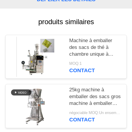
PLAN
DU
produits similaires
SITE
Machine à emballer
des sacs de thé à
PRIVACY
chambre unique à
POLICY
poudre automatique
MOQ:1
CONTACT
25kg machine à
emballer des sacs gros
machine à emballer
des épices en poudre
négociable MOQ:Un ensemble
pour la fabrication de
CONTACT
sacs de Brightsail