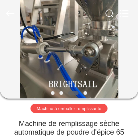
-
2026
Jiangyin
Brightsail
Machinery
Co.,Ltd..
All
Rights
MAISON
Reserved.
PRODUITS
VIDÉOS
AU
SUJET
DE
Machine à emballer remplissante
NOUS
Machine de remplissage sèche
automatique de poudre d'épice 65