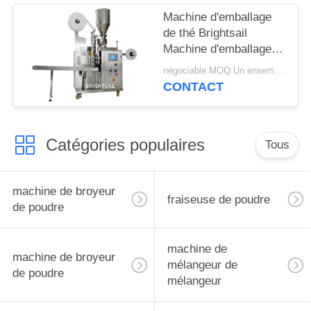
Machine d'emballage
de thé Brightsail
Machine d'emballage
en poudre de thé avec
négociable MOQ:Un ensemble
CE
CONTACT
Catégories populaires
Tous
machine de broyeur
fraiseuse de poudre
de poudre
machine de
machine de broyeur
mélangeur de
de poudre
mélangeur