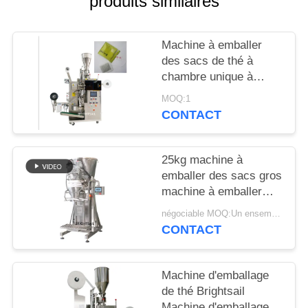
produits similaires
PLAN
Machine à emballer
DU
des sacs de thé à
SITE
chambre unique à
poudre automatique
MOQ:1
PRIVACY
CONTACT
POLICY
25kg machine à
emballer des sacs gros
machine à emballer
des épices en poudre
négociable MOQ:Un ensemble
pour la fabrication de
CONTACT
sacs de Brightsail
Machine d'emballage
de thé Brightsail
Machine d'emballage