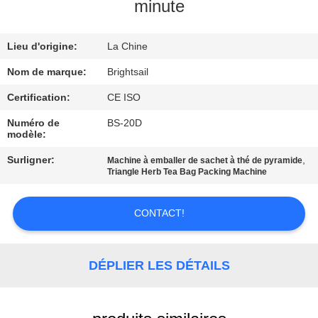
VISITE
minute
DE
Lieu d'origine:
La Chine
L'USINE
Nom de marque:
Brightsail
CONTRÔLE
Certification:
CE ISO
DE
Numéro de
BS-20D
modèle:
QUALITÉ
Surligner:
,
Machine à emballer de sachet à thé de pyramide
Triangle Herb Tea Bag Packing Machine
CONTACTEZ-
NOUS
CONTACT!
NOUVELLES
DÉPLIER LES DÉTAILS
CAS