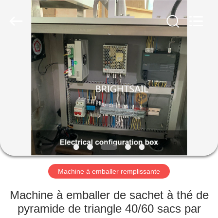
-
2026
Jiangyin
Brightsail
Machinery
Co.,Ltd..
All
Rights
MAISON
Reserved.
PRODUITS
VIDÉOS
AU
SUJET
DE
Machine à emballer remplissante
NOUS
Machine à emballer de sachet à thé de
pyramide de triangle 40/60 sacs par