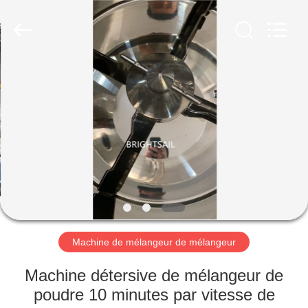
-
2026
Jiangyin
Brightsail
Machinery
Co.,Ltd..
All
Rights
MAISON
Reserved.
PRODUITS
VIDÉOS
AU
SUJET
DE
Machine de mélangeur de mélangeur
NOUS
Machine détersive de mélangeur de
poudre 10 minutes par vitesse de