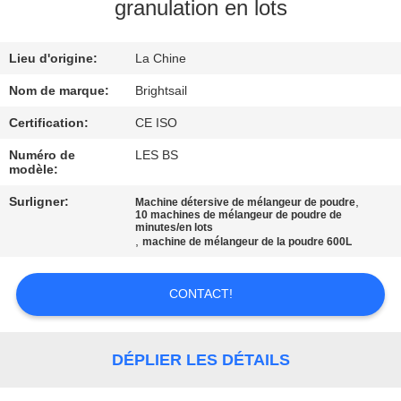
VISITE
granulation en lots
DE
Lieu d'origine:
La Chine
L'USINE
Nom de marque:
Brightsail
CONTRÔLE
Certification:
CE ISO
DE
Numéro de
LES BS
modèle:
QUALITÉ
Surligner:
,
Machine détersive de mélangeur de poudre
10 machines de mélangeur de poudre de
minutes/en lots
CONTACTEZ-
,
machine de mélangeur de la poudre 600L
NOUS
CONTACT!
NOUVELLES
DÉPLIER LES DÉTAILS
CAS