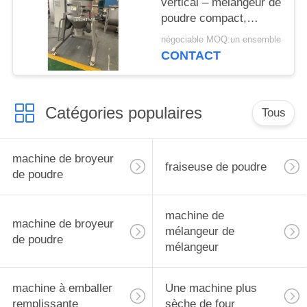
vertical – mélangeur de
poudre compact,
sanitaire et à haut
négociable MOQ:un ensemble
rendement
CONTACT
Catégories populaires
Tous
machine de broyeur
fraiseuse de poudre
de poudre
machine de
machine de broyeur
mélangeur de
de poudre
mélangeur
machine à emballer
Une machine plus
remplissante
sèche de four