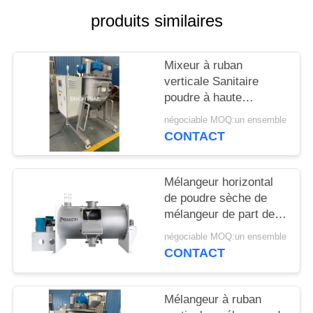
produits similaires
PLAN
DU
Mixeur à ruban
SITE
verticale Sanitaire
poudre à haute
PRIVACY
efficacité mélangeur de
négociable MOQ:un ensemble
poudre de maïs épices
CONTACT
POLICY
de qualité Mixeur
Mélangeur horizontal
de poudre sèche de
mélangeur de part de
charrue de BSPS pour
négociable MOQ:un ensemble
le mélangeur de
CONTACT
charrue d'engrais
Mélangeur à ruban