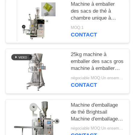
Machine à emballer
PLAN
des sacs de thé à
chambre unique à
DU
poudre automatique
MOQ:1
SITE
CONTACT
PRIVACY
25kg machine à
POLICY
emballer des sacs gros
machine à emballer
des épices en poudre
négociable MOQ:Un ensemble
pour la fabrication de
CONTACT
sacs de Brightsail
Machine d'emballage
de thé Brightsail
Machine d'emballage
en poudre de thé avec
négociable MOQ:Un ensemble
CE