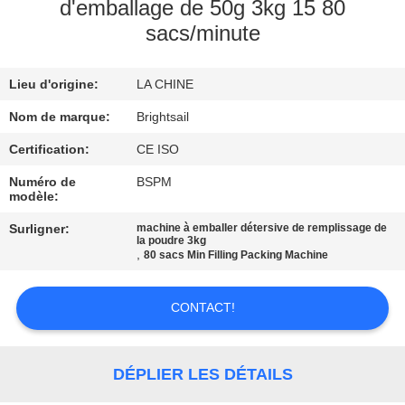
VISITE
d'emballage de 50g 3kg 15 80
sacs/minute
DE
L'USINE
Lieu d'origine:
LA CHINE
CONTRÔLE
Nom de marque:
Brightsail
DE
Certification:
CE ISO
QUALITÉ
Numéro de
BSPM
modèle:
Surligner:
machine à emballer détersive de remplissage de
CONTACTEZ-
la poudre 3kg
,
80 sacs Min Filling Packing Machine
NOUS
CONTACT!
NOUVELLES
DÉPLIER LES DÉTAILS
CAS