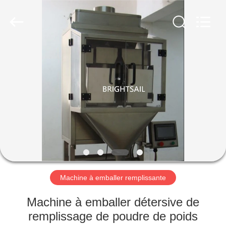
-
2026
Jiangyin
Brightsail
Machinery
Co.,Ltd..
All
Rights
MAISON
Reserved.
PRODUITS
VIDÉOS
AU
SUJET
DE
Machine à emballer remplissante
NOUS
Machine à emballer détersive de
remplissage de poudre de poids