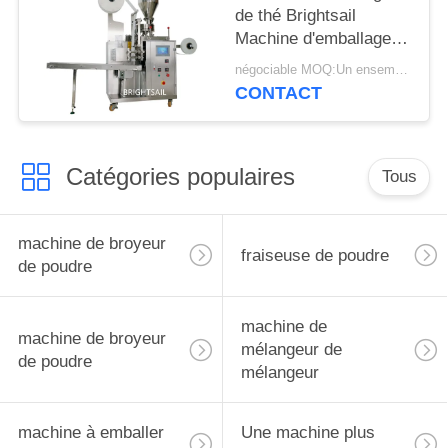
de thé Brightsail
Machine d'emballage
en poudre de thé avec
négociable MOQ:Un ensemble
CE
CONTACT
Catégories populaires
Tous
machine de broyeur
fraiseuse de poudre
de poudre
machine de
machine de broyeur
mélangeur de
de poudre
mélangeur
machine à emballer
Une machine plus