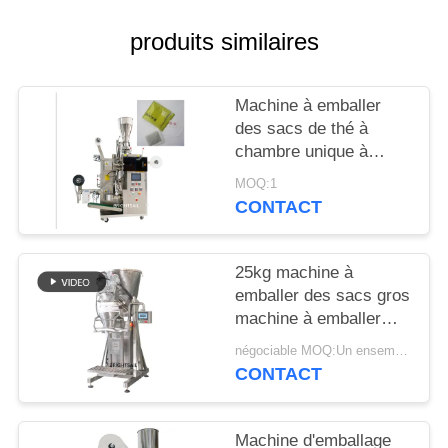
PLAN
produits similaires
DU
SITE
Machine à emballer
des sacs de thé à
chambre unique à
PRIVACY
poudre automatique
MOQ:1
POLICY
CONTACT
25kg machine à
emballer des sacs gros
machine à emballer
des épices en poudre
négociable MOQ:Un ensemble
pour la fabrication de
CONTACT
sacs de Brightsail
Machine d'emballage