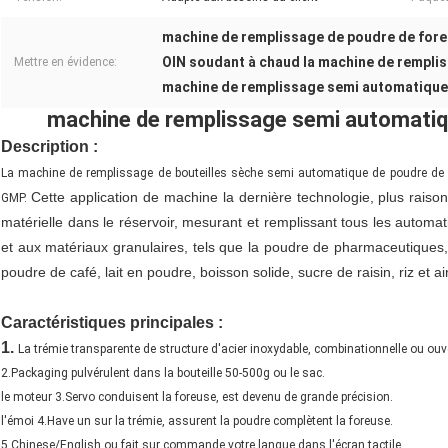
machine de remplissage de poudre de for
OIN soudant à chaud la machine de rempli
Mettre en évidence:
machine de remplissage semi automatique 
machine de remplissage semi automatiqu
Description :
La machine
de remplissage de bouteilles sèche semi automatique de poudre de
Cette application de machine la dernière technologie, plus raison
GMP.
matérielle dans le réservoir, mesurant et remplissant tous les autom
et aux matériaux granulaires, tels que la poudre de pharmaceutiques,
poudre de café, lait en poudre, boisson solide, sucre de raisin, riz et ai
machineauger remplissant de poudre de vis de foreuse visser la machine de remplissage remplissante de poudre de vis de mac
Caractéristiques principales :
1.
La trémie transparente de structure d'acier inoxydable, combinationnelle ou ouver
2.Packaging pulvérulent dans la bouteille 50-500g ou le sac.
le moteur 3.Servo conduisent la foreuse, est devenu de grande précision.
l'émoi 4.Have un sur la trémie, assurent la poudre complètent la foreuse.
5.Chinese/English ou fait sur commande votre langue dans l'écran tactile.