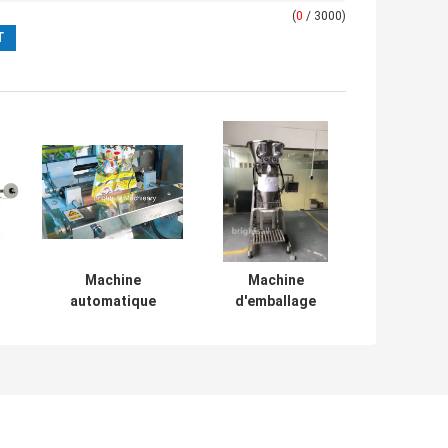
(
0
/ 3000)
Machine
Machine
automatique
d'emballage
d'emballage en
automatique de
poudre pour
poudre d'épices
épices
alimentaires