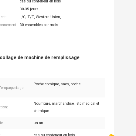
cas ou conteneur en bois
30-35 jours
ent:
L/C, T/T, Western Union,
ionnement:
30 ensembles par mois
collage de machine de remplissage
Poche comique, sacs, poche
'empaquetage:
Nourriture, marchandise. .etc médical et
tion:
chimique
ie:
un an
:
cas ou conteneur en bois