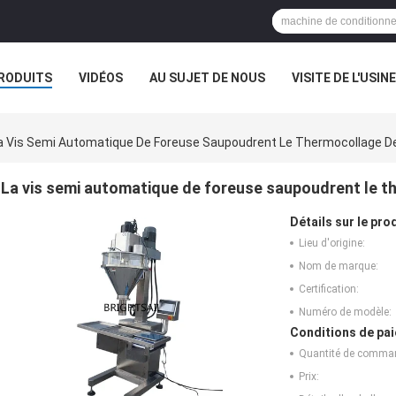
RODUITS
VIDÉOS
AU SUJET DE NOUS
VISITE DE L'USINE
CAS
a Vis Semi Automatique De Foreuse Saupoudrent Le Thermocollage D
La vis semi automatique de foreuse saupoudrent le 
Détails sur le prod
Lieu d'origine:
Nom de marque:
Certification:
Numéro de modèle:
Conditions de pai
Quantité de comma
Prix: