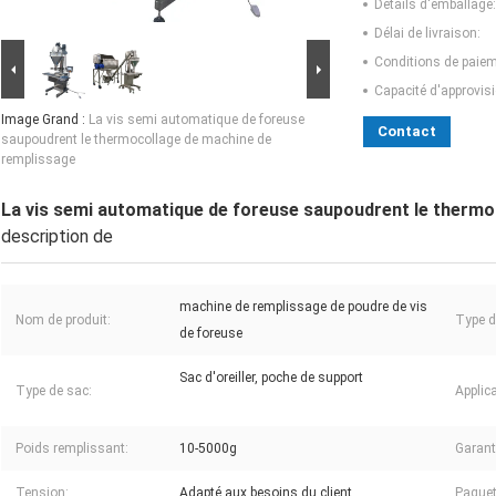
Détails d'emballage:
Délai de livraison:
Conditions de paiem
Capacité d'approvis
Image Grand :
La vis semi automatique de foreuse
Contact
saupoudrent le thermocollage de machine de
remplissage
La vis semi automatique de foreuse saupoudrent le thermo
description de
machine de remplissage de poudre de vis
Nom de produit:
Type d
de foreuse
Sac d'oreiller, poche de support
Type de sac:
Applica
Poids remplissant:
10-5000g
Garant
Tension:
Adapté aux besoins du client
Paquet