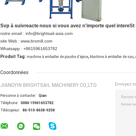
Svp à suivre
acte
nous si vous avez n'importe quel inter
e
St
notre email : info@brightsail-asia.com
site Web : www.brsmill.com
Whatsapp : +8615961653782
,
,
Produit Tag:
machine à emballer de poudre d'épice
Machine à emballer de sac
Coordonnées
Envoyez v
JIANGYIN BRIGHTSAIL MACHINERY CO.,LTD.
Personne à contacter:
Qian
Téléphone:
0086 15961653782
Télécopieur:
86-510-8638-9258