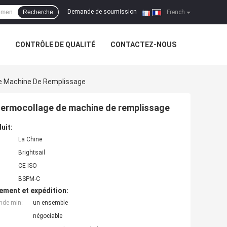
Demande de soumission
Recherche
|
French
CONTRÔLE DE QUALITÉ
CONTACTEZ-NOUS
e Machine De Remplissage
thermocollage de machine de remplissage
uit:
La Chine
Brightsail
CE ISO
BSPM-C
ement et expédition:
nde min:
un ensemble
négociable