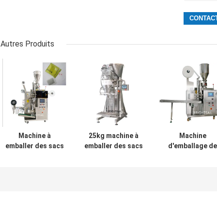
Autres Produits
Machine à
25kg machine à
Machine
emballer des sacs
emballer des sacs
d'emballage de
de thé à chambre
gros machine à
thé Brightsail
unique à poudre
emballer des
Machine
automatique
épices en poudre
d'emballage en
pour la
poudre de thé
fabrication de
avec CE
sacs de Brightsail