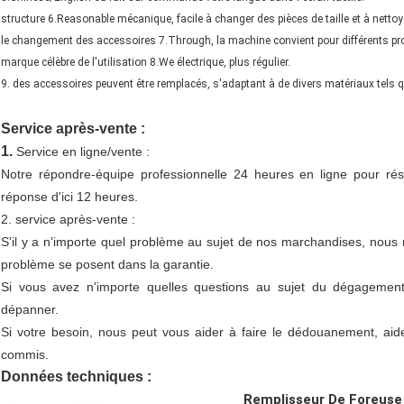
structure 6.Reasonable mécanique, facile à changer des pièces de taille et à nettoy
le changement des accessoires 7.Through, la machine convient pour différents pr
marque célèbre de l'utilisation 8.We électrique, plus régulier.
9. des accessoires peuvent être remplacés, s'adaptant à de divers matériaux tels qu
machineauger remplissant de poudre de vis de foreuse visser la machine de remplissage remplissante de poudre de vis de mac
Service après-vente :
1.
Service en ligne/vente :
Notre répondre-équipe professionnelle 24 heures en ligne pour ré
réponse d'ici 12 heures.
2. service après-vente :
S'il y a n'importe quel problème au sujet de nos marchandises, nous n
problème se posent dans la garantie.
Si vous avez n'importe quelles questions au sujet du dégagemen
dépanner.
Si votre besoin, nous peut vous aider à faire le dédouanement, aide p
commis.
Données techniques :
Remplisseur De Foreuse