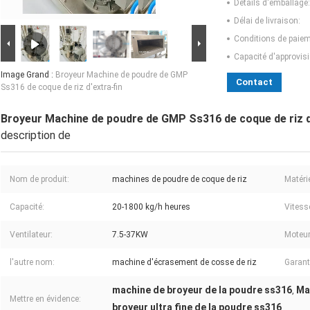
Détails d'emballage:
Délai de livraison:
Conditions de paiem
Capacité d'approvis
Image Grand :
Broyeur Machine de poudre de GMP
Contact
Ss316 de coque de riz d'extra-fin
Broyeur Machine de poudre de GMP Ss316 de coque de riz d
description de
Nom de produit:
machines de poudre de coque de riz
Matérie
Capacité:
20-1800 kg/h heures
Vitesse
Ventilateur:
7.5-37KW
Moteur
l'autre nom:
machine d'écrasement de cosse de riz
Garant
machine de broyeur de la poudre ss316
Ma
,
Mettre en évidence:
broyeur ultra fine de la poudre ss316