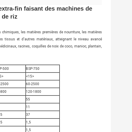
extra-fin faisant des machines de
de riz
 chimiques, les matières premières de nourriture, les matières
les tissus et d'autres matériaux, atteignant le niveau avancé
x médicinaux, racines, coquilles de noix de coco, manioc, plantain,
 de riz
P-500
BSP-750
5>
<15>
-2500
60-2500
-800
120-1800
55
5
11
,5
37
75
1,5
1
1,5