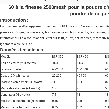
60 à la finesse 2500mesh pour la poudre d'
poudre de coque 
Introduction :
machines de poudre de coque de riz
La machine de développement d'avoine de
BSP convient à écraser les produits
premières d'algue, la médecine, les cosmétiques, les colorants, les résines, 
international. Elle a bon écrasant l'effet sur le riz, sucre, sel, haricots, matériau
igname et ainsi de suite.
Données techniques :
machines de poudre de coque
Modèle
BSP-350
BSP-450
BS
Taille d'entrée (millimètres)
<15>
<15>
<1
Finesse (maille)
60-2500
60-2500
60
Capacité (kg/h heures)
20-200
40-500
60
Moteur d'écrasement (kilowatts)
11
18,5
30
Motot de catégorie (kilowatts)
1,5
4
5,
Ventilateur (kilowatts)
7,5
11
18
Moteur d'alimentation (kilowatts)
0,55
0,55
0,
Moteur de décharge (kilowatts)
0,75
0,75
1,