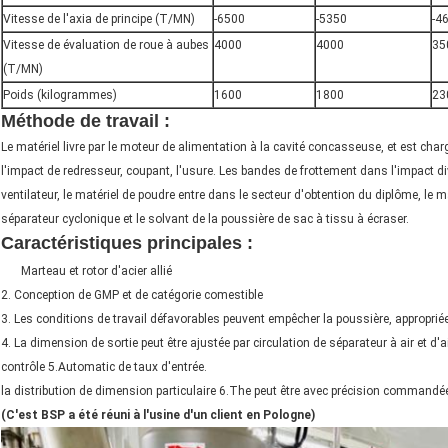
Vitesse de l'axia de principe (T/MN)
-6500
-5350
-4
Vitesse de évaluation de roue à aubes
4000
4000
35
(T/MN)
Poids (kilogrammes)
1600
1800
23
Méthode de travail :
machines de poudre de coque d
Le matériel livre par le moteur de alimentation à la cavité concasseuse, et est charg
l'impact de redresseur, coupant, l'usure. Les bandes de frottement dans l'impact div
ventilateur, le matériel de poudre entre dans le secteur d'obtention du diplôme, le ma
séparateur cyclonique et le solvant de la poussière de sac à tissu à écraser.
Caractéristiques principales :
machines de poudre d
1.
Marteau et rotor d'acier allié
2. Conception de GMP et de catégorie comestible
3. Les conditions de travail défavorables peuvent empêcher la poussière, appropriée
4. La dimension de sortie peut être ajustée par circulation de séparateur à air et d'ai
contrôle 5.Automatic de taux d'entrée.
la distribution de dimension particulaire 6.The peut être avec précision commandé
(C'est BSP a été réuni à l'usine d'un client en Pologne)