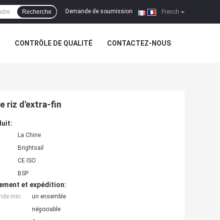
Demande de soumission
Recherche
|
French
CONTRÔLE DE QUALITÉ
CONTACTEZ-NOUS
riz d'extra-fin
uit:
La Chine
Brightsail
CE ISO
BSP
ement et expédition:
nde min:
un ensemble
négociable