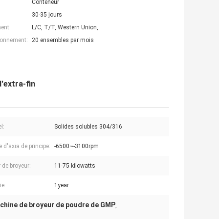
Conteneur
30-35 jours
ent:
L/C, T/T, Western Union,
ionnement:
20 ensembles par mois
'extra-fin
l:
Solides solubles 304/316
 d'axia de principe:
-6500~-3100rpm
 de broyeur:
11-75 kilowatts
ie:
1year
chine de broyeur de poudre de GMP
,