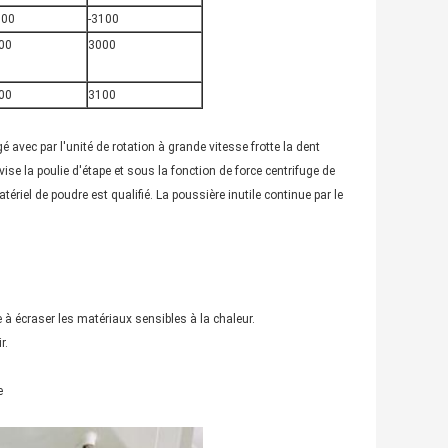
600
-3100
00
3000
00
3100
e riz
é avec par l'unité de rotation à grande vitesse frotte la dent
ise la poulie d'étape et sous la fonction de force centrifuge de
tériel de poudre est qualifié. La poussière inutile continue par le
e coque de riz
 à écraser les matériaux sensibles à la chaleur.
r.
e