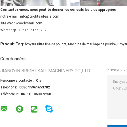
Contactez-nous, nous peut te donner les
conseils les plus appropriés
notre email : info@brightsail-asia.com
site Web : www.brsmill.com
Whatsapp : +8615961653782
,
,
Produit Tag:
broyeur ultra fine de poudre
Machine de meulage de poudre
Broyeu
Coordonnées
Envoyez v
JIANGYIN BRIGHTSAIL MACHINERY CO.,LTD.
Personne à contacter:
Qian
Téléphone:
0086 15961653782
Télécopieur:
86-510-8638-9258