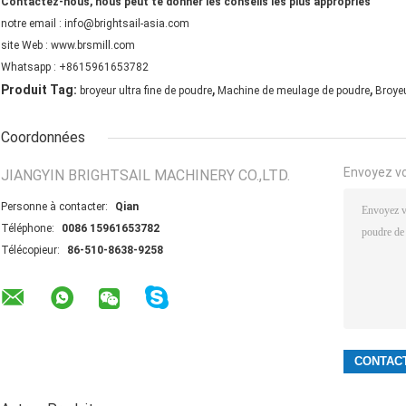
Contactez-nous, nous peut te donner les
conseils les plus appropriés
notre email : info@brightsail-asia.com
site Web : www.brsmill.com
Whatsapp : +8615961653782
,
,
Produit Tag:
broyeur ultra fine de poudre
Machine de meulage de poudre
Broyeu
Coordonnées
Envoyez v
JIANGYIN BRIGHTSAIL MACHINERY CO.,LTD.
Personne à contacter:
Qian
Téléphone:
0086 15961653782
Télécopieur:
86-510-8638-9258