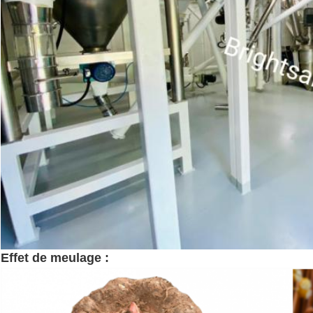
machine konjac de farine
Effet de meulage :