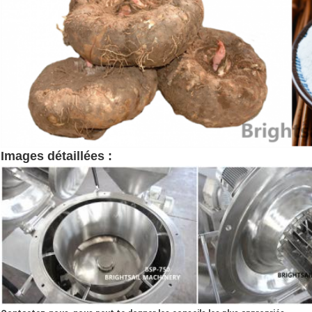
machine konjac de farine
Images détaillées :