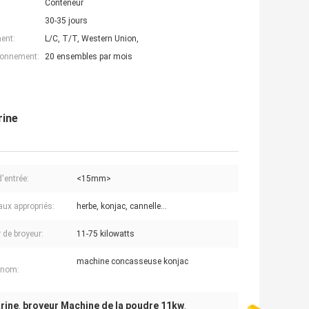
Conteneur
30-35 jours
ent:
L/C, T/T, Western Union,
ionnement:
20 ensembles par mois
rine
d'entrée:
<15mm>
aux appropriés:
herbe, konjac, cannelle…
 de broyeur:
11-75 kilowatts
machine concasseuse konjac
e nom:
rine
broyeur Machine de la poudre 11kw
,
,