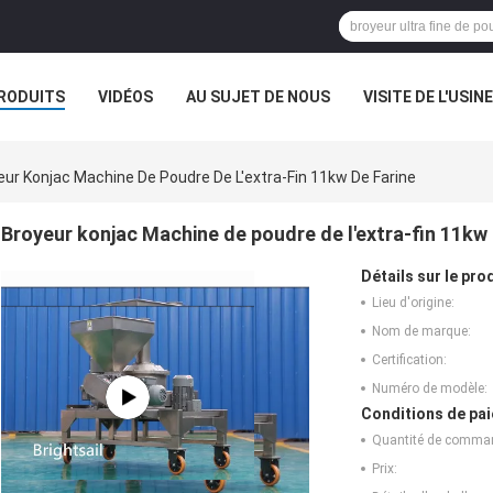
RODUITS
VIDÉOS
AU SUJET DE NOUS
VISITE DE L'USINE
CAS
eur Konjac Machine De Poudre De L'extra-Fin 11kw De Farine
Broyeur konjac Machine de poudre de l'extra-fin 11kw 
Détails sur le prod
Lieu d'origine:
Nom de marque:
Certification:
Numéro de modèle:
Conditions de pai
Quantité de comma
Prix: