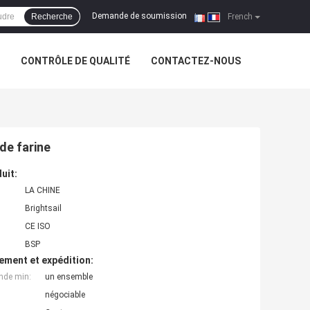
Demande de soumission
Recherche
|
French
CONTRÔLE DE QUALITÉ
CONTACTEZ-NOUS
de farine
uit:
LA CHINE
Brightsail
CE ISO
BSP
ement et expédition:
nde min:
un ensemble
négociable