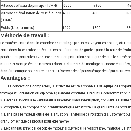
Vitesse de l'axia de principe (T/MN)
-6500
-5350
-4
Vitesse de évaluation de roue à aubes
4000
4000
35
(T/MN)
Poids (kilogrammes)
1600
1800
23
machine konjac de farine
Méthode de travail :
Le matériel entre dans la chambre de meulage par un convoyeur en spirale, où il est
entre dans la chambre de évaluation par l'anneau de guide. Quand la roue de évaluat
poudre. Les particules avec une dimension particulaire plus grande que le diamètre 
masse et sont jetées de nouveau dans la chambre de meulage et encore écrasées, e
diamètre critique pour entrer dans le réservoir de dépoussiérage de séparateur cycl
machine konjac de farine
Avantages :
1.
Les conceptions compactes, la structure est raisonnable. Est équipé de l'organi
frottage et l'obtention du diplôme également continue, a réduit la consommation d
2. Ceci des avions a le ventilateur à rayonner sans interruption, convient à l'usure d
3. compatible, la composition granulométrique est étroite. La granularité de produit
4. Dans pas le moteur outre de la situation, la vitesse de rotation d'ajustement ou l
granulométrique de produit pour être même.
5. Le panneau principal de toit de moteur s'ouvre par le ressort pneumatique. La st