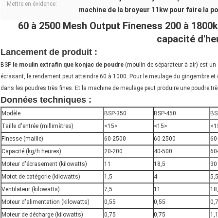
Mettre en évidence:
machine de la broyeur 11kw pour faire la p
60 à 2500 Mesh Output Fineness 200 à 1800k
capacité d'he
machine konjac de farine
Lancement de produit :
BSP
le moulin extrafin que konjac de poudre
(moulin de séparateur à air) est un g
écrasant, le rendement peut atteindre 60 à 1000. Pour le meulage du gingembre et d
dans les poudres très fines. Et la machine de meulage peut produire une poudre très
machine konjac de farine
Données techniques :
Modèle
BSP-350
BSP-450
BS
Taille d'entrée (millimètres)
<15>
<15>
<1
Finesse (maille)
60-2500
60-2500
60
Capacité (kg/h heures)
20-200
40-500
60
Moteur d'écrasement (kilowatts)
11
18,5
30
Motot de catégorie (kilowatts)
1,5
4
5,
Ventilateur (kilowatts)
7,5
11
18
Moteur d'alimentation (kilowatts)
0,55
0,55
0,
Moteur de décharge (kilowatts)
0,75
0,75
1,