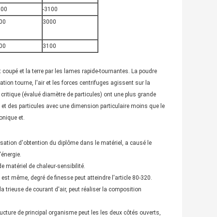
600
-3100
00
3000
00
3100
 coupé et la terre par les lames rapide-tournantes. La poudre
ion tourne, l'air et les forces centrifuges agissent sur la
critique (évalué diamètre de particules) ont une plus grande
t des particules avec une dimension particulaire moins que le
onique et.
sation d'obtention du diplôme dans le matériel, a causé le
'énergie.
e matériel de chaleur-sensibilité.
 est même, degré de finesse peut atteindre l'article 80-320.
a trieuse de courant d'air, peut réaliser la composition
ructure de principal organisme peut les les deux côtés ouverts,