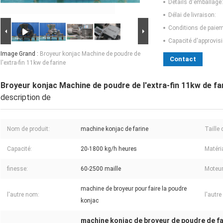
Détails d'emballage:
Délai de livraison:
Conditions de paiem
Capacité d'approvis
Image Grand :
Broyeur konjac Machine de poudre de
Contact
l'extra-fin 11kw de farine
Broyeur konjac Machine de poudre de l'extra-fin 11kw de fa
description de
Nom de produit:
machine konjac de farine
Taille 
Capacité:
20-1800 kg/h heures
Matéri
finesse:
60-2500 maille
Moteur
machine de broyeur pour faire la poudre
l'autre nom:
l'autr
konjac
machine konjac de broyeur de poudre de fa