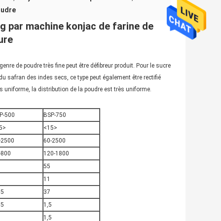
oudre
g par machine konjac de farine de
ure
enre de poudre très fine peut être défibreur produit. Pour le sucre
u safran des indes secs, ce type peut également être rectifié
 uniforme, la distribution de la poudre est très uniforme.
P-500
BSP-750
5>
<15>
-2500
60-2500
-800
120-1800
55
5
11
,5
37
75
1,5
1
1,5