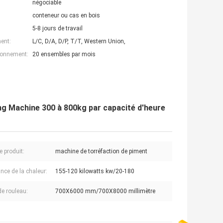
négociable
conteneur ou cas en bois
5-8 jours de travail
ent:
L/C, D/A, D/P, T/T, Western Union,
ionnement:
20 ensembles par mois
ing Machine 300 à 800kg par capacité d'heure
 produit:
machine de torréfaction de piment
nce de la chaleur:
155-120 kilowatts kw/20-180
de rouleau:
700X6000 mm/700X8000 millimètre