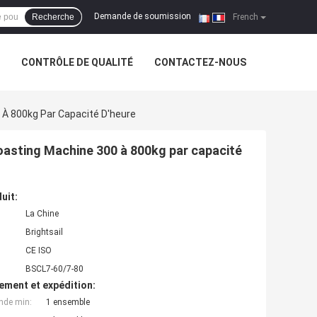
Demande de soumission
Recherche
|
French
CONTRÔLE DE QUALITÉ
CONTACTEZ-NOUS
 À 800kg Par Capacité D'heure
Roasting Machine 300 à 800kg par capacité
uit:
La Chine
Brightsail
CE ISO
BSCL7-60/7-80
ement et expédition:
nde min:
1 ensemble