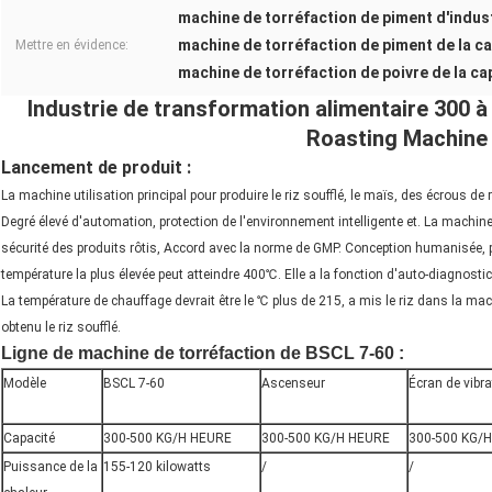
machine de torréfaction de piment d'indus
machine de torréfaction de piment de la c
Mettre en évidence:
machine de torréfaction de poivre de la c
Industrie de transformation alimentaire 300 à
Roasting Machine 
Lancement de produit :
La machine utilisation principal pour produire le riz soufflé, le maïs, des écrous de 
Degré élevé d'automation, protection de l'environnement intelligente et. La machine e
sécurité des produits rôtis, Accord avec la norme de GMP. Conception humanisée, p
température la plus élevée peut atteindre 400℃. Elle a la fonction d'auto-diagnostic
La température de chauffage devrait être le ℃ plus de 215, a mis le riz dans la mac
obtenu le riz soufflé.
Ligne de machine de torréfaction de BSCL 7-60 :
Modèle
BSCL 7-60
Ascenseur
Écran de vibra
Capacité
300-500 KG/H HEURE
300-500 KG/H HEURE
300-500 KG/
Puissance de la
155-120 kilowatts
/
/