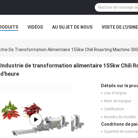
RODUITS
VIDÉOS
AU SUJET DE NOUS
VISITE DE L'USINE
CAS
strie De Transformation Alimentaire 155kw Chili Roasting Machine 300
Industrie de transformation alimentaire 155kw Chili 
d'heure
Détails sur le prod
Lieu d'origine:
Nom de marque:
Certification:
Numéro de modèle:
Conditions de pai
Quantité de comma