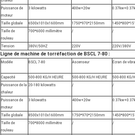
chaleur
Puissance de
3 kilowatts
400w+20w
0.37kw+0.37
moteur
Taille globale
6500x1010x1600mm
1750*970*2150mm
1450*800*1
Taille de
700*6000 millimètre
/
/
rouleau
Tension
380V/50HZ
220V
220V/380V
Ligne de machine de torréfaction de BSCL 7-80 :
Modèle
BSCL 7-80
Ascenseur
Écran de vibr
Capacité
500-800 KG/H HEURE
500-800 KG/H HEURE
500-800 KG/
Puissance de la
20-180 kilowatts
/
/
chaleur
Puissance de
3 kilowatts
400w+20w
0.37kw+0.37
moteur
Taille globale
8500x1010x1600mm
1750*970*2150mm
1450*800*1
Taille de
700*8000 millimètre
/
/
rouleau