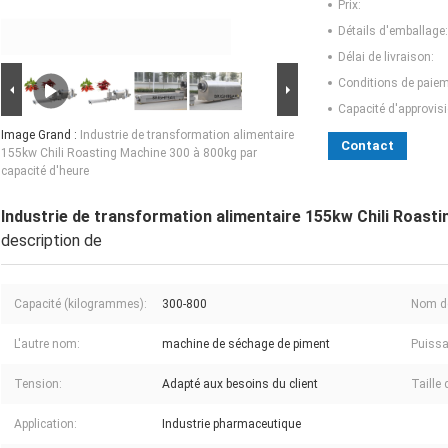
Prix:
Détails d'emballage:
Délai de livraison:
Conditions de paiem
Capacité d'approvis
Image Grand :
Industrie de transformation alimentaire
Contact
155kw Chili Roasting Machine 300 à 800kg par
capacité d'heure
Industrie de transformation alimentaire 155kw Chili Roast
description de
Capacité (kilogrammes):
300-800
Nom de
L'autre nom:
machine de séchage de piment
Puissa
Tension:
Adapté aux besoins du client
Taille 
Application:
Industrie pharmaceutique