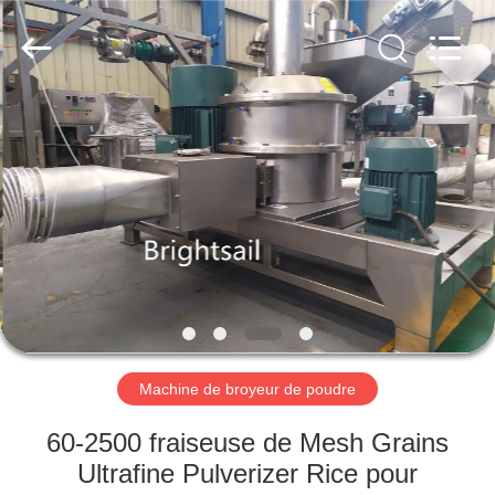
-
2026
Jiangyin
Brightsail
Machinery
Co.,Ltd..
All
Rights
MAISON
Reserved.
PRODUITS
VIDÉOS
AU
SUJET
DE
Machine de broyeur de poudre
NOUS
60-2500 fraiseuse de Mesh Grains
Ultrafine Pulverizer Rice pour