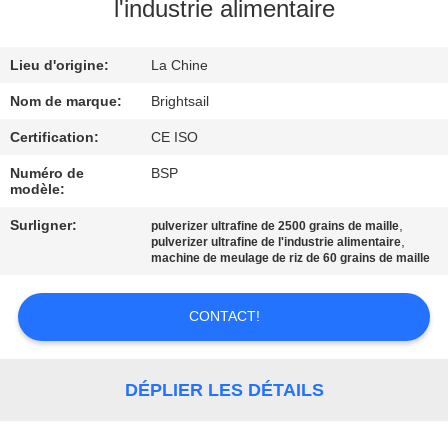
VISITE
l'industrie alimentaire
DE
Lieu d'origine:
La Chine
L'USINE
Nom de marque:
Brightsail
CONTRÔLE
Certification:
CE ISO
DE
Numéro de
BSP
modèle:
QUALITÉ
Surligner:
,
pulverizer ultrafine de 2500 grains de maille
,
pulverizer ultrafine de l'industrie alimentaire
CONTACTEZ-
machine de meulage de riz de 60 grains de maille
NOUS
CONTACT!
NOUVELLES
DÉPLIER LES DÉTAILS
CAS