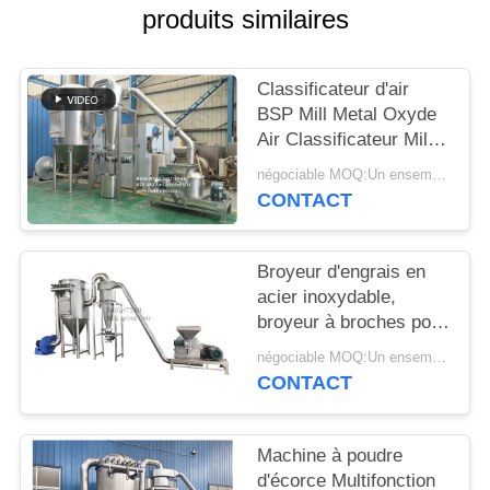
produits similaires
PLAN
DU
Classificateur d'air
SITE
BSP Mill Metal Oxyde
Air Classificateur Mill
Mill Metal Oxyde ACM
PRIVACY
négociable MOQ:Un ensemble
GGRINder de
CONTACT
POLICY
Brightsail
Broyeur d'engrais en
acier inoxydable,
broyeur à broches pour
urée, avec CE
négociable MOQ:Un ensemble
CONTACT
Machine à poudre
d'écorce Multifonction