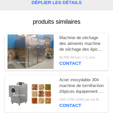
DÉPLIER LES DÉTAILS
PLAN
DU
produits similaires
SITE
Machine de séchage
PRIVACY
des aliments machine
POLICY
de séchage des épices
et des piments
$5,000.00/sets >=1 sets
machine de séchage
CONTACT
de l'abalone four de
séchage de la mer
Acier inoxydable 304
machine de torréfaction
d'épices équipement de
cuisson pour la maison
USD 3700-14300 per set MOQ:un ensemble
CONTACT