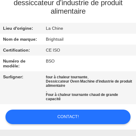
VISITE
dessiccateur d'industrie de produit
alimentaire
DE
L'USINE
Lieu d'origine:
La Chine
CONTRÔLE
Nom de marque:
Brightsail
DE
Certification:
CE ISO
QUALITÉ
Numéro de
BSO
modèle:
Surligner:
,
four à chaleur tournante
CONTACTEZ-
Dessiccateur Oven Machine d'industrie de produit
alimentaire
NOUS
,
Four à chaleur tournante chaud de grande
capacité
NOUVELLES
CONTACT!
CAS