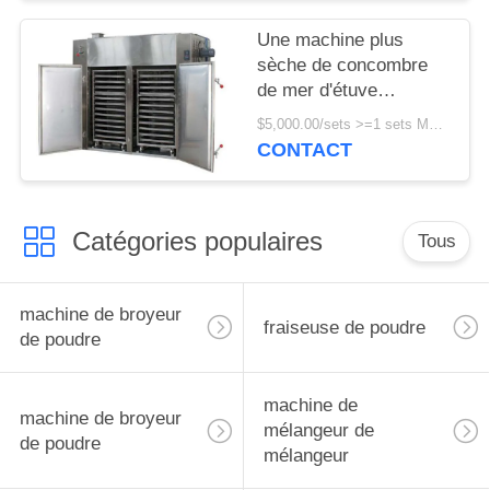
Une machine plus
sèche de concombre
de mer d'étuve
d'ormeau de chair de
$5,000.00/sets >=1 sets MOQ:un ensemble
noix de coco
CONTACT
Catégories populaires
Tous
machine de broyeur
fraiseuse de poudre
de poudre
machine de
machine de broyeur
mélangeur de
de poudre
mélangeur