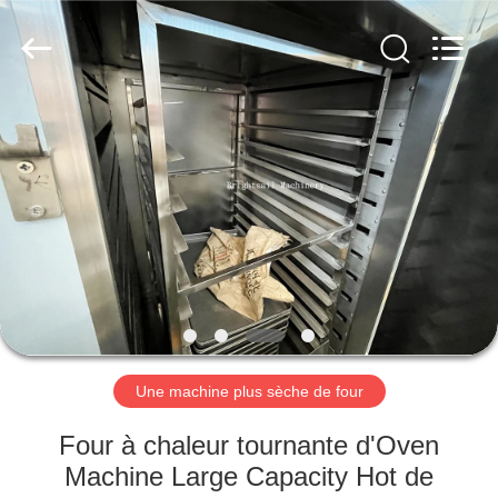
-
2026
Jiangyin
Brightsail
Machinery
Co.,Ltd..
All
Rights
MAISON
Reserved.
PRODUITS
VIDÉOS
AU
SUJET
DE
Une machine plus sèche de four
NOUS
Four à chaleur tournante d'Oven
Machine Large Capacity Hot de