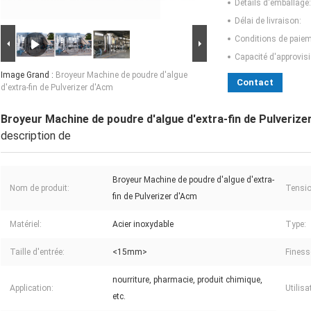
Détails d'emballage:
Délai de livraison:
Conditions de paiem
Capacité d'approvis
Image Grand :
Broyeur Machine de poudre d'algue
Contact
d'extra-fin de Pulverizer d'Acm
Broyeur Machine de poudre d'algue d'extra-fin de Pulverize
description de
Broyeur Machine de poudre d'algue d'extra-
Nom de produit:
Tensio
fin de Pulverizer d'Acm
Matériel:
Acier inoxydable
Type:
Taille d'entrée:
<15mm>
Finess
nourriture, pharmacie, produit chimique,
Application:
Utilisa
etc.