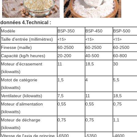
données 4.Technical :
Modèle
BSP-350
BSP-450
BSP-500
Taille d'entrée (millimètres)
<15>
<15>
<15>
Finesse (maille)
60-2500
60-2500
60-2500
Capacité (kg/h heures)
20-200
40-500
60-800
Moteur d'écrasement
11
18,5
30
(kilowatts)
Motot de catégorie
1,5
4
5,5
(kilowatts)
Ventilateur (kilowatts)
7,5
11
18,5
Moteur d'alimentation
0,55
0,55
0,75
(kilowatts)
Moteur de décharge
0,75
0,75
1,1
(kilowatts)
Vitesse de l'axia de principe
-6500
-5350
-4600