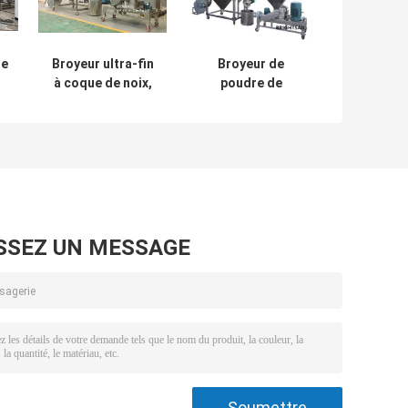
re
Broyeur ultra-fin
Broyeur de
à coque de noix,
poudre de
broyeur à
betterave,
e
classificateur
broyeur de
d'air, poudre de
poudre ultra-fin
coque de noix
SSEZ UN MESSAGE