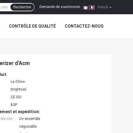
Demande de soumission
Recherche
|
French
CONTRÔLE DE QUALITÉ
CONTACTEZ-NOUS
erizer d'Acm
uit:
La Chine
Brightsail
CE ISO
BSP
ement et expédition:
nde min:
Un ensemble
négociable