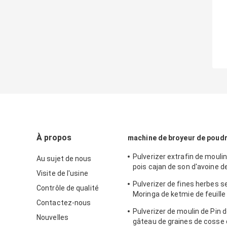
À propos
machine de broyeur de poud
Pulverizer extrafin de moulin
Au sujet de nous
pois cajan de son d'avoine d
Visite de l'usine
machine de broyeur de poud
Pulverizer de fines herbes s
Contrôle de qualité
Moringa de ketmie de feuille
Contactez-nous
machine de meulage de pou
Pulverizer de moulin de Pin d
Nouvelles
gâteau de graines de cosse