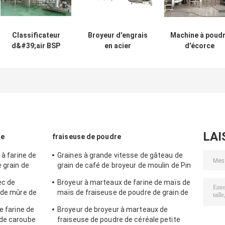
Classificateur
Broyeur d'engrais
Machine à poud
d&#39;air BSP
en acier
d'écorce
Mill Metal Oxyde
inoxydable,
Multifonction
Air Classificateur
broyeur à broches
Broyeur d'écorc
Mill Mill Metal
pour urée, avec
d'Albizia
Oxyde ACM
CE
GGRINder de
Brightsail
LAI
re
fraiseuse de poudre
 à farine de
Graines à grande vitesse de gâteau de
e grain de
grain de café de broyeur de moulin de Pin
re
de fraiseuse de poudre de nourriture
ec de
Broyeur à marteaux de farine de maïs de
 de mûre de
maïs de fraiseuse de poudre de grain de
dre
rendement élevé
e farine de
Broyeur de broyeur à marteaux de
 de caroube
fraiseuse de poudre de céréale petite