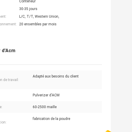
Conteneur
30-35 jours
ent:
L/C, T/T, Western Union,
ionnement:
20 ensembles par mois
r d'Acm
Adapté aux besoins du client
n de travail:
Pulverizer d'ACM
e:
60-2500 maille
fabrication de la poudre
tion: