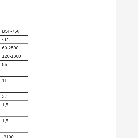
BSP-750
<15>
60-2500
120-1800
55
11
37
1,5
1,5
-3100