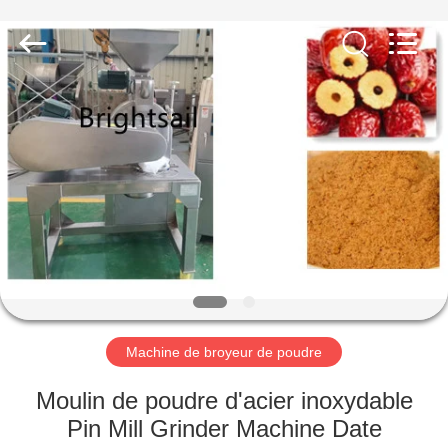
-
2026
Jiangyin
Brightsail
Machinery
Co.,Ltd..
All
Rights
MAISON
Reserved.
PRODUITS
VIDÉOS
AU
SUJET
DE
Machine de broyeur de poudre
NOUS
Moulin de poudre d'acier inoxydable
Pin Mill Grinder Machine Date