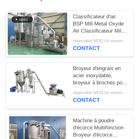
PLAN
Classificateur d'air
DU
BSP Mill Metal Oxyde
SITE
Air Classificateur Mill
Mill Metal Oxyde ACM
négociable MOQ:Un ensemble
GGRINder de
CONTACT
PRIVACY
Brightsail
POLICY
Broyeur d'engrais en
acier inoxydable,
broyeur à broches pour
urée, avec CE
négociable MOQ:Un ensemble
CONTACT
Machine à poudre
d'écorce Multifonction
Broyeur d'écorce