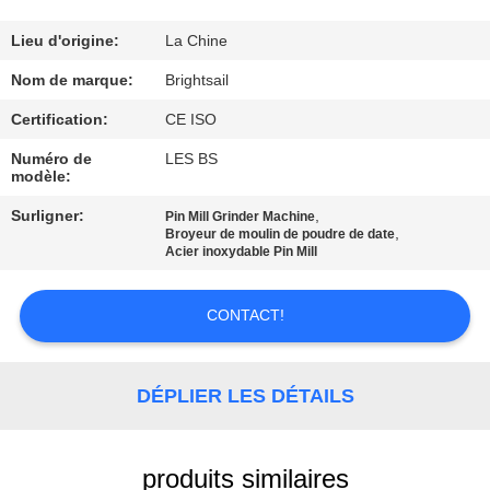
VISITE
DE
Lieu d'origine:
La Chine
L'USINE
Nom de marque:
Brightsail
Certification:
CE ISO
CONTRÔLE
Numéro de
LES BS
modèle:
DE
QUALITÉ
Surligner:
,
Pin Mill Grinder Machine
,
Broyeur de moulin de poudre de date
Acier inoxydable Pin Mill
CONTACTEZ-
CONTACT!
NOUS
NOUVELLES
DÉPLIER LES DÉTAILS
CAS
produits similaires