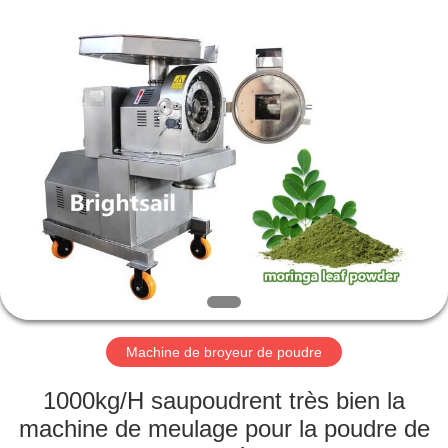
-
2026
Jiangyin
Brightsail
Machinery
Co.,Ltd..
All
Rights
MAISON
Reserved.
PRODUITS
VIDÉOS
AU
SUJET
DE
Machine de broyeur de poudre
NOUS
1000kg/H saupoudrent très bien la
machine de meulage pour la poudre de