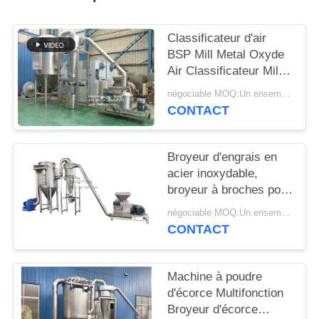
PLAN
Classificateur d'air
DU
BSP Mill Metal Oxyde
SITE
Air Classificateur Mill
Mill Metal Oxyde ACM
négociable MOQ:Un ensemble
GGRINder de
CONTACT
PRIVACY
Brightsail
POLICY
Broyeur d'engrais en
acier inoxydable,
broyeur à broches pour
urée, avec CE
négociable MOQ:Un ensemble
CONTACT
Machine à poudre
d'écorce Multifonction
Broyeur d'écorce