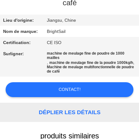
VISITE
café
DE
Lieu d'origine:
Jiangsu, Chine
L'USINE
Nom de marque:
BrightSail
CONTRÔLE
Certification:
CE ISO
DE
Surligner:
machine de meulage fine de poudre de 1000
mailles
QUALITÉ
,
,
machine de meulage fine de la poudre 1000kg/h
Machine de meulage multifonctionnelle de poudre
de café
CONTACTEZ-
CONTACT!
NOUS
NOUVELLES
DÉPLIER LES DÉTAILS
CAS
produits similaires