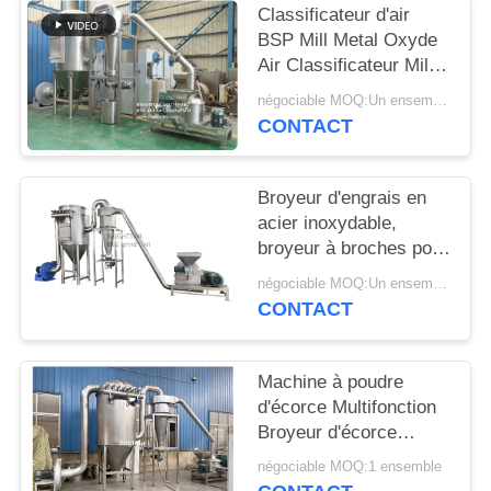
Classificateur d'air
PLAN
BSP Mill Metal Oxyde
Air Classificateur Mill
DU
Mill Metal Oxyde ACM
négociable MOQ:Un ensemble
SITE
GGRINder de
CONTACT
Brightsail
PRIVACY
Broyeur d'engrais en
POLICY
acier inoxydable,
broyeur à broches pour
urée, avec CE
négociable MOQ:Un ensemble
CONTACT
Machine à poudre
d'écorce Multifonction
Broyeur d'écorce
d'Albizia
négociable MOQ:1 ensemble