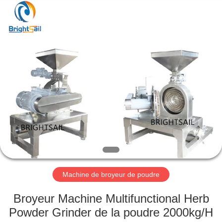
-
2026
Jiangyin
Brightsail
Machinery
Co.,Ltd..
All
Rights
MAISON
Reserved.
PRODUITS
VIDÉOS
AU
SUJET
DE
Machine de broyeur de poudre
NOUS
Broyeur Machine Multifunctional Herb
Powder Grinder de la poudre 2000kg/H