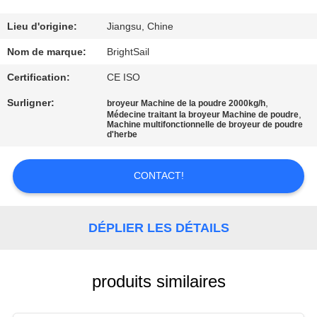
VISITE
DE
Lieu d'origine:
Jiangsu, Chine
L'USINE
Nom de marque:
BrightSail
Certification:
CE ISO
CONTRÔLE
Surligner:
,
broyeur Machine de la poudre 2000kg/h
,
DE
Médecine traitant la broyeur Machine de poudre
Machine multifonctionnelle de broyeur de poudre
d'herbe
QUALITÉ
CONTACT!
CONTACTEZ-
NOUS
DÉPLIER LES DÉTAILS
NOUVELLES
produits similaires
CAS