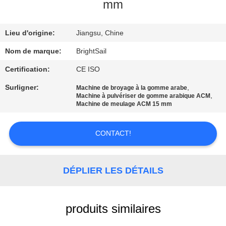
VISITE
mm
DE
Lieu d'origine:
Jiangsu, Chine
L'USINE
Nom de marque:
BrightSail
CONTRÔLE
Certification:
CE ISO
DE
Surligner:
,
Machine de broyage à la gomme arabe
,
Machine à pulvériser de gomme arabique ACM
QUALITÉ
Machine de meulage ACM 15 mm
CONTACTEZ-
CONTACT!
NOUS
DÉPLIER LES DÉTAILS
NOUVELLES
produits similaires
CAS