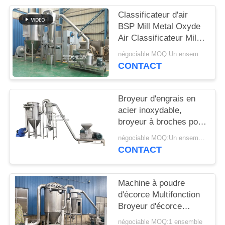
Classificateur d'air
PLAN
BSP Mill Metal Oxyde
DU
Air Classificateur Mill
Mill Metal Oxyde ACM
SITE
négociable MOQ:Un ensemble
GGRINder de
CONTACT
Brightsail
PRIVACY
POLICY
Broyeur d'engrais en
acier inoxydable,
broyeur à broches pour
urée, avec CE
négociable MOQ:Un ensemble
CONTACT
Machine à poudre
d'écorce Multifonction
Broyeur d'écorce
d'Albizia
négociable MOQ:1 ensemble