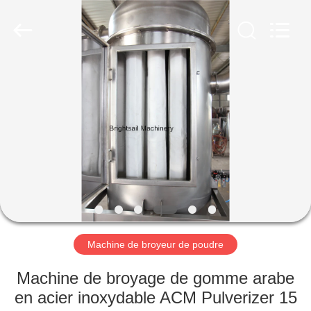
-
2026
Jiangyin
Brightsail
Machinery
Co.,Ltd..
All
Rights
MAISON
Reserved.
PRODUITS
VIDÉOS
AU
SUJET
DE
Machine de broyeur de poudre
NOUS
Machine de broyage de gomme arabe
en acier inoxydable ACM Pulverizer 15