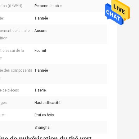
ion ((L*W*H):
Personnalisable
ie:
1 année
ement de la salle
Aucune
ition:
t d'essai de la
Fournit
e:
ie des composants
1 année
:
 de pièces:
1 série
ages:
Haute efficacité
uet:
Étui en bois
Shanghai
ine de pulvérisation du thé vert