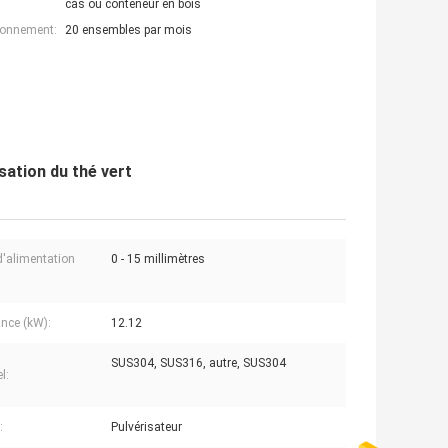
cas ou conteneur en bois
ionnement:
20 ensembles par mois
isation du thé vert
 d'alimentation
0 - 15 millimètres
nce (kW):
12.12
SUS304, SUS316, autre, SUS304
l:
:
Pulvérisateur