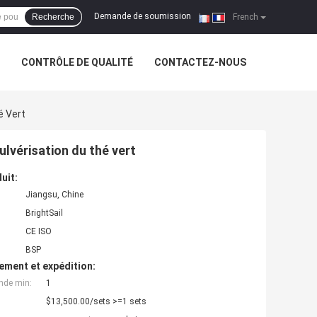
Demande de soumission
Recherche
|
French
CONTRÔLE DE QUALITÉ
CONTACTEZ-NOUS
é Vert
pulvérisation du thé vert
uit:
Jiangsu, Chine
BrightSail
CE ISO
BSP
ement et expédition:
nde min:
1
$13,500.00/sets >=1 sets