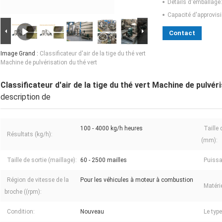
Détails d'emballage:
Capacité d'approvis
Contact
Image Grand :
Classificateur d'air de la tige du thé vert
Machine de pulvérisation du thé vert
Classificateur d'air de la tige du thé vert Machine de pulvér
description de
100 - 4000 kg/h heures
Taille
Résultats (kg/h):
(mm):
Taille de sortie (maillage):
60 - 2500 mailles
Puissa
Région de vitesse de la
Pour les véhicules à moteur à combustion
Matérie
broche ((rpm):
Condition:
Nouveau
Le type