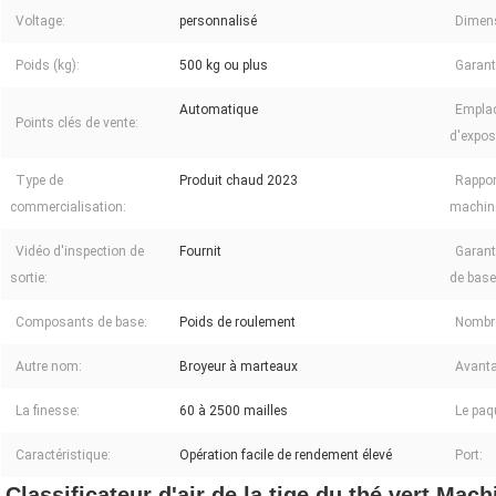
Voltage:
personnalisé
Dimens
Poids (kg):
500 kg ou plus
Garant
Automatique
Emplac
Points clés de vente:
d'expos
Type de
Produit chaud 2023
Rappor
commercialisation:
machin
Vidéo d'inspection de
Fournit
Garant
sortie:
de base
Composants de base:
Poids de roulement
Nombre
Autre nom:
Broyeur à marteaux
Avant
La finesse:
60 à 2500 mailles
Le paq
Caractéristique:
Opération facile de rendement élevé
Port:
Classificateur d'air de la tige du thé vert Mach