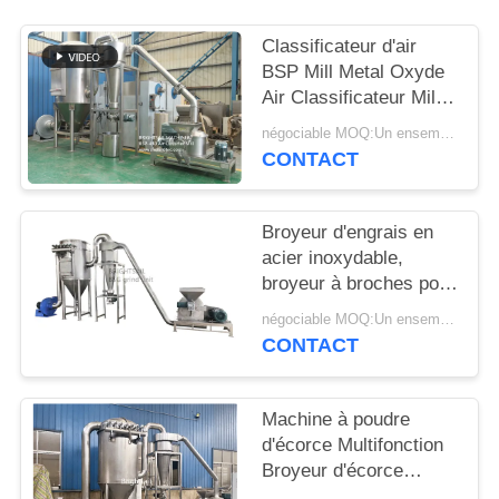
PLAN
Classificateur d'air
BSP Mill Metal Oxyde
DU
Air Classificateur Mill
SITE
Mill Metal Oxyde ACM
négociable MOQ:Un ensemble
GGRINder de
CONTACT
Brightsail
PRIVACY
POLICY
Broyeur d'engrais en
acier inoxydable,
broyeur à broches pour
urée, avec CE
négociable MOQ:Un ensemble
CONTACT
Machine à poudre
d'écorce Multifonction
Broyeur d'écorce
d'Albizia