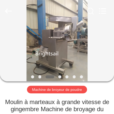
-
2026
Jiangyin
Brightsail
Machinery
Co.,Ltd..
All
Rights
MAISON
Reserved.
PRODUITS
VIDÉOS
AU
SUJET
DE
Machine de broyeur de poudre
NOUS
Moulin à marteaux à grande vitesse de
gingembre Machine de broyage du