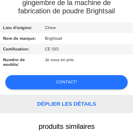
VISITE
gingembre de la machine de
fabrication de poudre Brightsail
DE
L'USINE
Lieu d'origine:
Chine
CONTRÔLE
Nom de marque:
Brightsail
DE
Certification:
CE ISO
QUALITÉ
Numéro de
Je vous en prie.
modèle:
CONTACTEZ-
CONTACT!
NOUS
DÉPLIER LES DÉTAILS
NOUVELLES
CAS
produits similaires