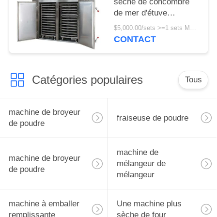
sèche de concombre
de mer d'étuve
d'ormeau de chair de
$5,000.00/sets >=1 sets MOQ:un ensemble
noix de coco
CONTACT
Catégories populaires
Tous
machine de broyeur
fraiseuse de poudre
de poudre
machine de
machine de broyeur
mélangeur de
de poudre
mélangeur
machine à emballer
Une machine plus
remplissante
sèche de four