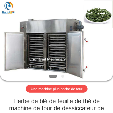
-
2026
Jiangyin
Brightsail
Machinery
Co.,Ltd..
All
Rights
MAISON
Reserved.
PRODUITS
VIDÉOS
AU
SUJET
DE
Une machine plus sèche de four
NOUS
Herbe de blé de feuille de thé de
machine de four de dessiccateur de