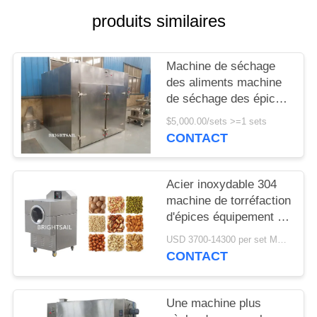
produits similaires
PLAN
DU
Machine de séchage
SITE
des aliments machine
de séchage des épices
PRIVACY
et des piments
$5,000.00/sets >=1 sets
machine de séchage
CONTACT
POLICY
de l'abalone four de
séchage de la mer
Acier inoxydable 304
machine de torréfaction
d'épices équipement de
cuisson pour la maison
USD 3700-14300 per set MOQ:un ensemble
CONTACT
Une machine plus