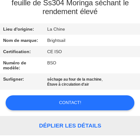
VISITE
feuille de Ss304 Moringa séchant le
rendement élevé
DE
L'USINE
Lieu d'origine:
La Chine
CONTRÔLE
Nom de marque:
Brightsail
DE
Certification:
CE ISO
QUALITÉ
Numéro de
BSO
modèle:
Surligner:
,
séchage au four de la machine
CONTACTEZ-
Étuve à circulation d'air
NOUS
CONTACT!
NOUVELLES
DÉPLIER LES DÉTAILS
CAS