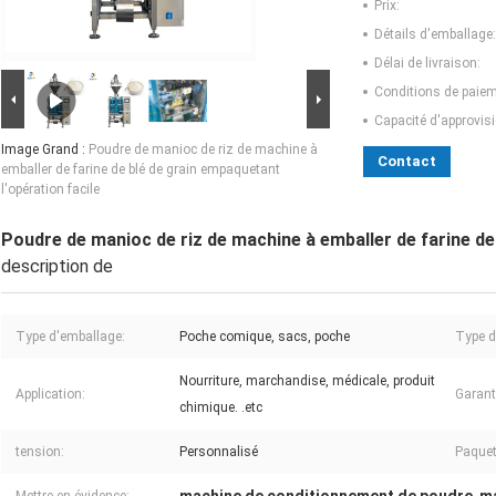
Prix:
Détails d'emballage:
Délai de livraison:
Conditions de paiem
Capacité d'approvis
Image Grand :
Poudre de manioc de riz de machine à
Contact
emballer de farine de blé de grain empaquetant
l'opération facile
Poudre de manioc de riz de machine à emballer de farine de 
description de
Type d'emballage:
Poche comique, sacs, poche
Type d
Nourriture, marchandise, médicale, produit
Application:
Garant
chimique. .etc
tension:
Personnalisé
Paquet