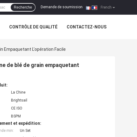
Demande de soumission
Recherche
|
French
CONTRÔLE DE QUALITÉ
CONTACTEZ-NOUS
in Empaquetant L'opération Facile
ine de blé de grain empaquetant
uit:
La Chine
Brightsail
CE ISO
BSPM
ement et expédition:
nde min:
Un Set