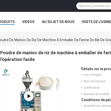
RODUITS
VIDÉOS
AU SUJET DE NOUS
VISITE DE L'USINE
CAS
oudre De Manioc De Riz De Machine À Emballer De Farine De Blé De Gra
Poudre de manioc de riz de machine à emballer de far
l'opération facile
Détails sur le prod
Lieu d'origine:
Nom de marque:
Certification:
Numéro de modèle:
Conditions de pai
Quantité de comma