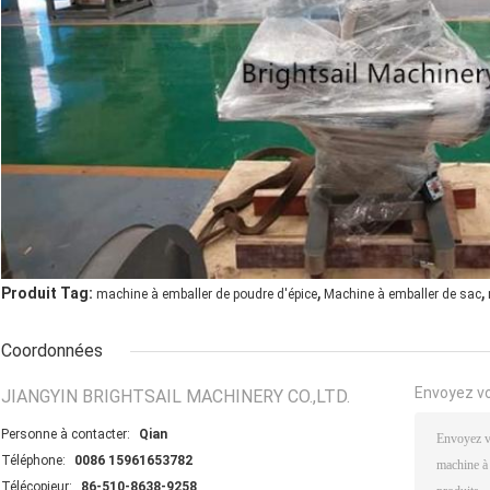
,
,
Produit Tag:
machine à emballer de poudre d'épice
Machine à emballer de sac
Coordonnées
Envoyez v
JIANGYIN BRIGHTSAIL MACHINERY CO.,LTD.
Personne à contacter:
Qian
Téléphone:
0086 15961653782
Télécopieur:
86-510-8638-9258