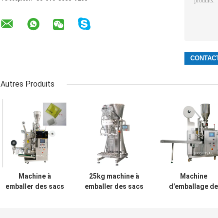
Autres Produits
Machine à
25kg machine à
Machine
emballer des sacs
emballer des sacs
d'emballage de
de thé à chambre
gros machine à
thé Brightsail
unique à poudre
emballer des
Machine
automatique
épices en poudre
d'emballage en