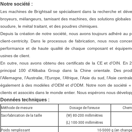
Notre société :
Les machines de Brightsail se spécialisent dans la recherche et déve
broyeurs, mélangeurs, tamisant des machines, des solutions globales
soudure, le métal traitant, et des poudres chimiques.
Depuis la création de notre société, nous avons toujours adhéré au pr
client-centricity. Dans le processus de fabrication, nous nous conce
performance et de haute qualité de chaque composant et équipemen
usines de client.
En outre, nous avons obtenu des certificats de la CE et d'OIN. En
principal 100 d'Alibaba Group dans la Chine orientale. Des prod
l'Allemagne, l'Australie, l'Europe, l'Afrique, l'Asie du sud, l'Asie cent
également à des modèles d'OEM et d'ODM. Notre nom de société « Br
clients et associés dans le monde entier. Nous espérons nous développ
Données techniques :
Méthode de mesure
Dosage de foreuse
Chemi
Sac-fabrication de la taille
(W) 80-200 millimètres
(L) 100-300 millimètres
Poids remplissant
10-5000 g (en change