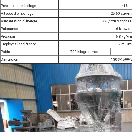
Précision d'emballage
≤1%
Vitesse d'emballage
25-60 sac/m
Alimentation d'énergie
380/220 V triphas
Puissance
6 kilowat
Pression
6-8 kg/c
Employez la tolérance
0,2 m3/m
Poids
700 kilogrammes
Dimension
1300*1500*