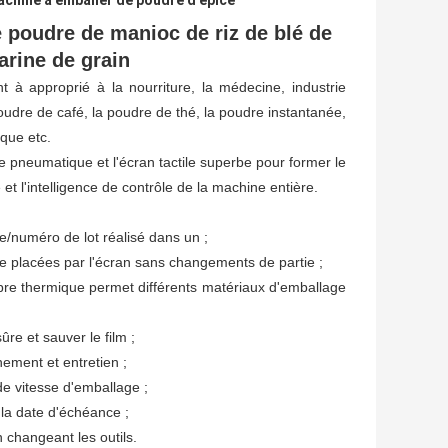
chine à emballer de poudre d'épice
poudre de manioc de riz de blé de
arine de grain
 approprié à la nourriture, la médecine, industrie
a poudre de café, la poudre de thé, la poudre instantanée,
ique etc.
 pneumatique et l'écran tactile superbe pour former le
 et l'intelligence de contrôle de la machine entière.
ate/numéro de lot réalisé dans un ;
tre placées par l'écran sans changements de partie ;
ibre thermique permet différents matériaux d'emballage
ûre et sauver le film ;
nement et entretien ;
de vitesse d'emballage ;
 la date d'échéance ;
n changeant les outils.