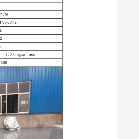
inute
é 50-60HZ
ts
m2
in
950 kilogrammes
2600