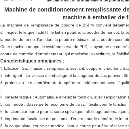
machine de conditionnement de poudre
ma
Mettre en évidence:
,
Machine de conditionnement remplissante de 
machine à emballer de f
La machine de remplissage de poudre de BSPM convient largement à
chimique, telle que l'additif, le lait en poudre, la poudre de haricot, l
la poudre de farine, l'amidon, la poudre médicale, et la poudre cosmét
Cette machine adopte le système servo de PLC, le système de contrôle
centre de contrôle d'entraînement, qui maximise l'exactitude, la fiabilité
Caractéristiques principales :
Efficace : Sac - faisant, remplissant, scellant, coupure, chauffant, d
1.
2. intelligent : La vitesse d'emballage et la longueur de sac peuvent ê
3. profession : Le contrôleur de température indépendant avec l'équil
;
4. caractéristique : Automatique arrêtez la fonction, avec l'exploitation s
5. commode : Basse perte, économie de travail, facile pour le fonction
6. fonction alarmante pour la sortie spécifique, affichage automatique 
7. imprimante facultative de petit pain d'encre pour le numéro de lot et
8. la coupe plate, coupe de modèle, liant la coupe peut être réalisée e