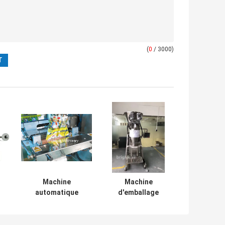
(
0
/ 3000)
Machine
Machine
automatique
d'emballage
d'emballage en
automatique de
poudre pour
poudre d'épices
épices