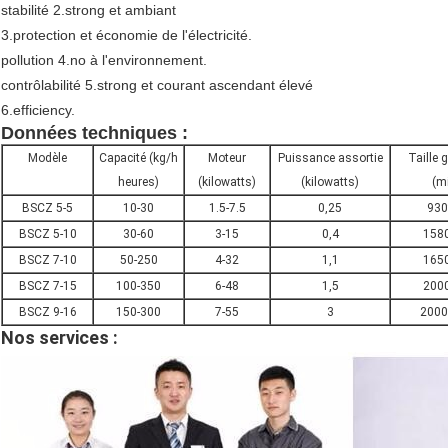
stabilité 2.strong et ambiant
3.protection et économie de l'électricité.
pollution 4.no à l'environnement.
contrôlabilité 5.strong et courant ascendant élevé
6.efficiency.
Données techniques :
Modèle
Capacité (kg/h
Moteur
Puissance assortie
Taille 
heures)
(kilowatts)
(kilowatts)
(mi
BSCZ 5-5
10-30
1.5-7.5
0,25
930
BSCZ 5-10
30-60
3-15
0,4
158
BSCZ 7-10
50-250
4-32
1,1
165
BSCZ 7-15
100-350
6-48
1,5
200
BSCZ 9-16
150-300
7-55
3
2000
Nos services :