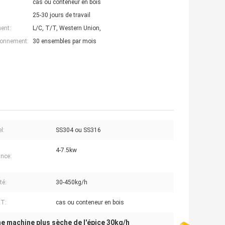
cas ou conteneur en bois
25-30 jours de travail
ent:
L/C, T/T, Western Union,
ionnement:
30 ensembles par mois
l:
SS304 ou SS316
4-7.5kw
nce:
té:
30-450kg/h
T:
cas ou conteneur en bois
e machine plus sèche de l'épice 30kg/h