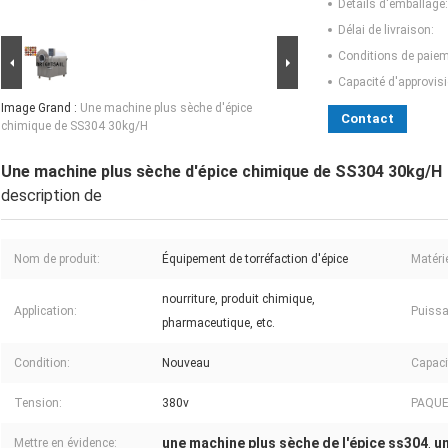
Détails d'emballage:
Délai de livraison:
Conditions de paiem
Capacité d'approvis
Image Grand :
Une machine plus sèche d'épice
Contact
chimique de SS304 30kg/H
Une machine plus sèche d'épice chimique de SS304 30kg/H
description de
Nom de produit:
Équipement de torréfaction d'épice
Matérie
nourriture, produit chimique,
Application:
Puissa
pharmaceutique, etc.
Condition:
Nouveau
Capaci
Tension:
380v
PAQUE
une machine plus sèche de l'épice ss304
un
Mettre en évidence:
,