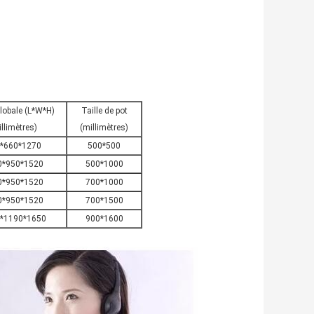
globale (L*W*H)
Taille de pot
llimètres)
(millimètres)
*660*1270
500*500
0*950*1520
500*1000
0*950*1520
700*1000
0*950*1520
700*1500
*1190*1650
900*1600