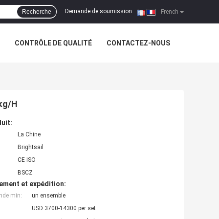
Demande de soumission
Recherche
|
French
CONTRÔLE DE QUALITÉ
CONTACTEZ-NOUS
0kg/H
uit:
La Chine
Brightsail
CE ISO
BSCZ
ement et expédition:
nde min:
un ensemble
USD 3700-14300 per set