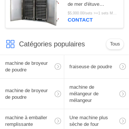
de mer d'étuve
d'ormeau de chair de
$5,000.00/sets >=1 sets MOQ:un ensemble
noix de coco
CONTACT
Catégories populaires
Tous
machine de broyeur
fraiseuse de poudre
de poudre
machine de
machine de broyeur
mélangeur de
de poudre
mélangeur
machine à emballer
Une machine plus
remplissante
sèche de four