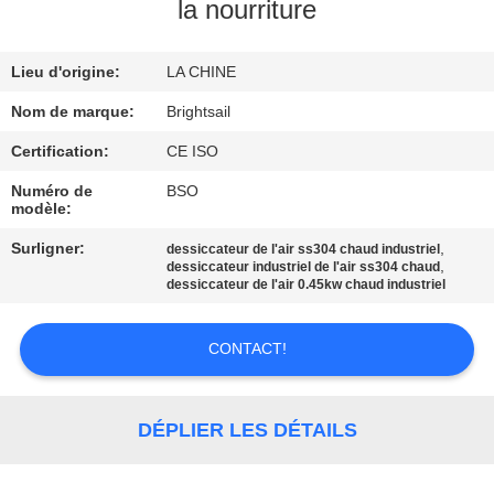
VISITE
la nourriture
DE
Lieu d'origine:
LA CHINE
L'USINE
Nom de marque:
Brightsail
CONTRÔLE
Certification:
CE ISO
DE
Numéro de
BSO
modèle:
QUALITÉ
Surligner:
,
dessiccateur de l'air ss304 chaud industriel
,
dessiccateur industriel de l'air ss304 chaud
CONTACTEZ-
dessiccateur de l'air 0.45kw chaud industriel
NOUS
CONTACT!
NOUVELLES
DÉPLIER LES DÉTAILS
CAS