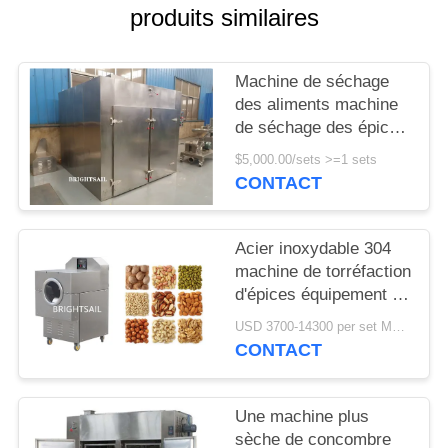
produits similaires
PLAN
DU
Machine de séchage
SITE
des aliments machine
de séchage des épices
et des piments
PRIVACY
$5,000.00/sets >=1 sets
machine de séchage
CONTACT
POLICY
de l'abalone four de
séchage de la mer
Acier inoxydable 304
machine de torréfaction
d'épices équipement de
cuisson pour la maison
USD 3700-14300 per set MOQ:un ensemble
CONTACT
Une machine plus
sèche de concombre