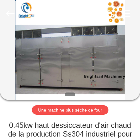
-
2026
Jiangyin
Brightsail
Machinery
Co.,Ltd..
All
Rights
MAISON
Reserved.
PRODUITS
VIDÉOS
AU
SUJET
DE
Une machine plus sèche de four
NOUS
0.45kw haut dessiccateur d'air chaud
de la production Ss304 industriel pour