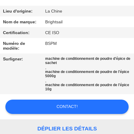
VISITE
DE
Lieu d'origine:
La Chine
L'USINE
Nom de marque:
Brightsail
Certification:
CE ISO
CONTRÔLE
Numéro de
BSPM
modèle:
DE
QUALITÉ
Surligner:
machine de conditionnement de poudre d'épice de
sachet
,
machine de conditionnement de poudre de l'épice
5000g
CONTACTEZ-
,
machine de conditionnement de poudre de l'épice
NOUS
10g
NOUVELLES
CONTACT!
CAS
DÉPLIER LES DÉTAILS