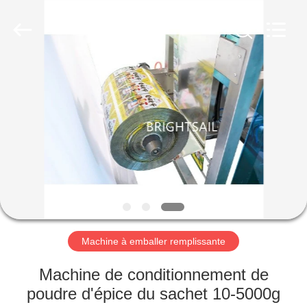
-
2026
Jiangyin
Brightsail
Machinery
Co.,Ltd..
All
Rights
MAISON
Reserved.
PRODUITS
VIDÉOS
AU
SUJET
DE
Machine à emballer remplissante
NOUS
Machine de conditionnement de
poudre d'épice du sachet 10-5000g