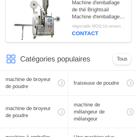
Machine d'emballage
de thé Brightsail
Machine d'emballage
en poudre de thé avec
négociable MOQ:Un ensemble
CE
CONTACT
Catégories populaires
Tous
machine de broyeur
fraiseuse de poudre
de poudre
machine de
machine de broyeur
mélangeur de
de poudre
mélangeur