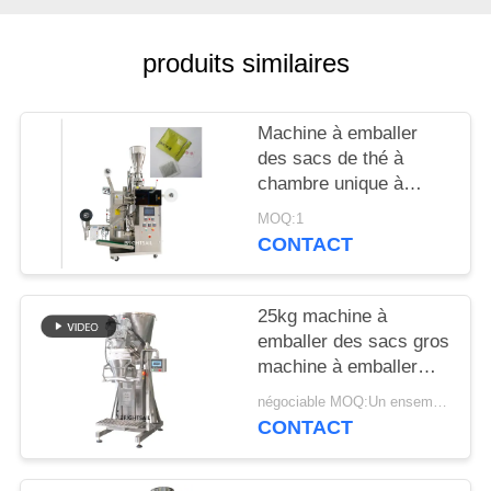
PLAN
produits similaires
DU
SITE
Machine à emballer
des sacs de thé à
PRIVACY
chambre unique à
poudre automatique
POLICY
MOQ:1
CONTACT
25kg machine à
emballer des sacs gros
machine à emballer
des épices en poudre
négociable MOQ:Un ensemble
pour la fabrication de
CONTACT
sacs de Brightsail