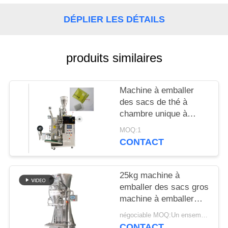
PLAN
DÉPLIER LES DÉTAILS
DU
SITE
produits similaires
PRIVACY
Machine à emballer
POLICY
des sacs de thé à
chambre unique à
poudre automatique
MOQ:1
CONTACT
25kg machine à
emballer des sacs gros
machine à emballer
des épices en poudre
négociable MOQ:Un ensemble
pour la fabrication de
CONTACT