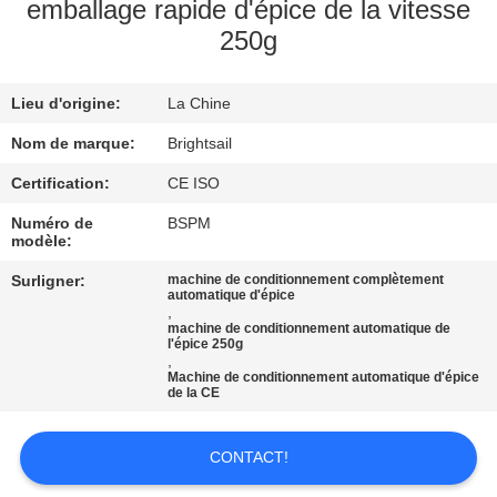
VISITE
emballage rapide d'épice de la vitesse
250g
DE
L'USINE
Lieu d'origine:
La Chine
CONTRÔLE
Nom de marque:
Brightsail
DE
Certification:
CE ISO
QUALITÉ
Numéro de
BSPM
modèle:
Surligner:
machine de conditionnement complètement
CONTACTEZ-
automatique d'épice
,
NOUS
machine de conditionnement automatique de
l'épice 250g
,
Machine de conditionnement automatique d'épice
NOUVELLES
de la CE
CONTACT!
CAS