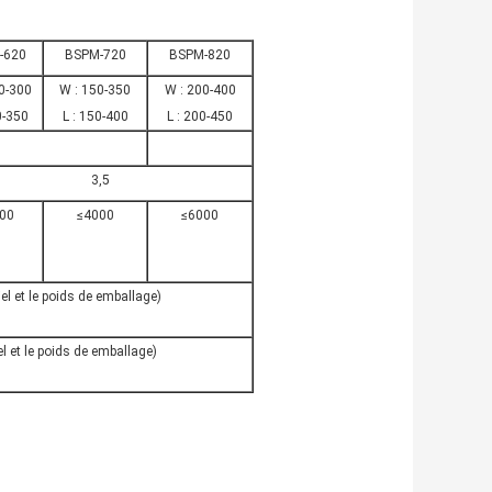
-620
BSPM-720
BSPM-820
0-300
W : 150-350
W : 200-400
0-350
L : 150-400
L : 200-450
3,5
00
≤4000
≤6000
el et le poids de emballage)
l et le poids de emballage)