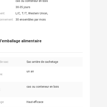
cas ou conteneur en bois
30-35 jours
ent:
L/C, T/T, Western Union,
ionnement:
30 ensembles par mois
l'emballage alimentaire
de sac:
Sac arrière de cachetage
un an
ie:
cas ou conteneur en bois
:
ge:
Haut-efficace