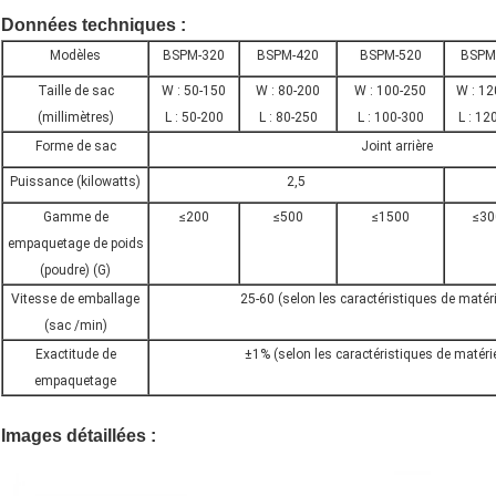
Données techniques
:
Modèles
BSPM-320
BSPM-420
BSPM-520
BSPM
Taille de sac
W : 50-150
W : 80-200
W : 100-250
W : 12
(millimètres)
L : 50-200
L : 80-250
L : 100-300
L : 12
Forme de sac
Joint arrière
Puissance (kilowatts)
2,5
Gamme de
≤200
≤500
≤1500
≤30
empaquetage de poids
(poudre) (G)
Vitesse de emballage
25-60 (selon les caractéristiques de matéri
(sac /min)
Exactitude de
±1% (selon les caractéristiques de matérie
empaquetage
Images détaillées
: