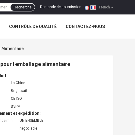
Demande de soumission
Recherche
|
French
CONTRÔLE DE QUALITÉ
CONTACTEZ-NOUS
 Alimentaire
pour l'emballage alimentaire
uit:
La Chine
Brightsail
CE ISO
BSPM
ement et expédition:
nde min:
UN ENSEMBLE
négociable