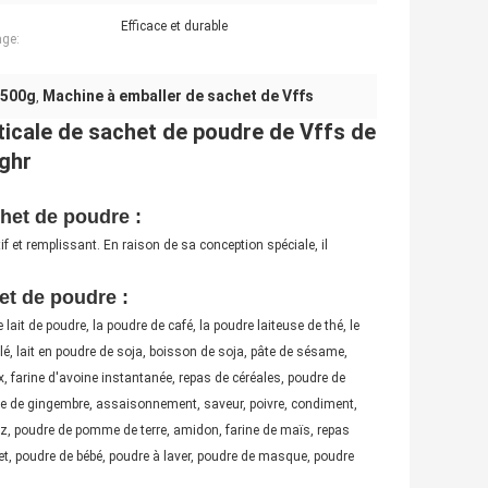
Efficace et durable
ge:
 500g
Machine à emballer de sachet de Vffs
,
ticale de sachet de poudre de Vffs de
ghr
het de poudre :
if et remplissant. En raison de sa conception spéciale, il
et de poudre :
 lait de poudre, la poudre de café, la poudre laiteuse de thé, le
 blé, lait en poudre de soja, boisson de soja, pâte de sésame,
x, farine d'avoine instantanée, repas de céréales, poudre de
dre de gingembre, assaisonnement, saveur, poivre, condiment,
riz, poudre de pomme de terre, amidon, farine de maïs, repas
het, poudre de bébé, poudre à laver, poudre de masque, poudre