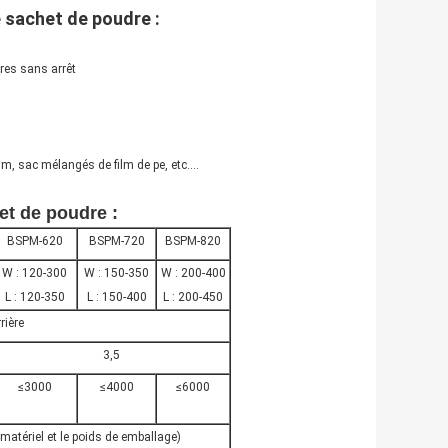
 sachet de poudre :
res sans arrêt
ilm, sac mélangés de film de pe, etc….
t de poudre :
BSPM-620
BSPM-720
BSPM-820
W : 120-300
W : 150-350
W : 200-400
L : 120-350
L : 150-400
L : 200-450
rière
3,5
≤3000
≤4000
≤6000
matériel et le poids de emballage)