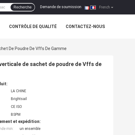
Demande de soumission
Recherche
|
French
CONTRÔLE DE QUALITÉ
CONTACTEZ-NOUS
Sachet De Poudre De Vffs De Gamme
verticale de sachet de poudre de Vffs de
uit:
LA CHINE
Brightsail
CE ISO
BSPM
ement et expédition:
nde min:
un ensemble