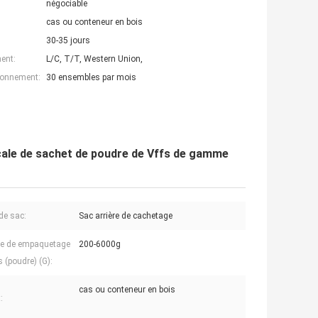
négociable
cas ou conteneur en bois
30-35 jours
ent:
L/C, T/T, Western Union,
ionnement:
30 ensembles par mois
icale de sachet de poudre de Vffs de gamme
de sac:
Sac arrière de cachetage
 de empaquetage
200-6000g
s (poudre) (G):
cas ou conteneur en bois
: