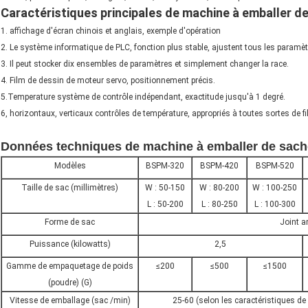
Caractéristiques principales de machine à emballer de
1. affichage d'écran chinois et anglais, exemple d'opération
2. Le système informatique de PLC, fonction plus stable, ajustent tous les paramèt
3. Il peut stocker dix ensembles de paramètres et simplement changer la race.
4. Film de dessin de moteur servo, positionnement précis.
5.Temperature système de contrôle indépendant, exactitude jusqu'à 1 degré.
6, horizontaux, verticaux contrôles de température, appropriés à toutes sortes de f
Données techniques de machine à emballer de sache
Modèles
BSPM-320
BSPM-420
BSPM-520
Taille de sac (millimètres)
W : 50-150
W : 80-200
W : 100-250
L : 50-200
L : 80-250
L : 100-300
Forme de sac
Joint ar
Puissance (kilowatts)
2,5
Gamme de empaquetage de poids
≤200
≤500
≤1500
(poudre) (G)
Vitesse de emballage (sac /min)
25-60 (selon les caractéristiques de 