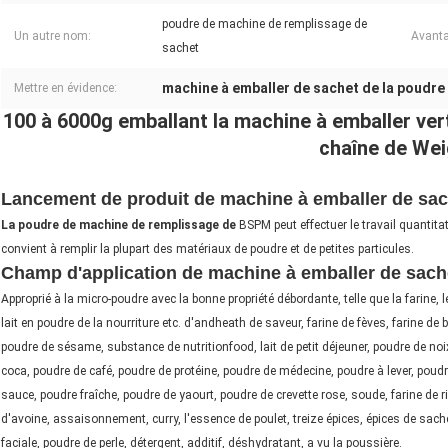
poudre de machine de remplissage de
Un autre nom:
Avanta
sachet
machine à emballer de sachet de la poudre
Mettre en évidence:
100 à 6000g emballant la machine à emballer ver
chaîne de Wei
Lancement de produit de machine à emballer de sac
La poudre de machine de remplissage de
BSPM peut effectuer le travail quantitat
convient à remplir la plupart des matériaux de poudre et de petites particules.
Champ d'application de machine à emballer de sach
Approprié à la micro-poudre avec la bonne propriété débordante, telle que la farine, le
lait en poudre de la nourriture etc. d'andheath de saveur, farine de fèves, farine de
poudre de sésame, substance de nutritionfood, lait de petit déjeuner, poudre de noi
coca, poudre de café, poudre de protéine, poudre de médecine, poudre à lever, pou
sauce, poudre fraîche, poudre de yaourt, poudre de crevette rose, soude, farine de 
d'avoine, assaisonnement, curry, l'essence de poulet, treize épices, épices de sac
faciale, poudre de perle, détergent, additif, déshydratant, a vu la poussière.