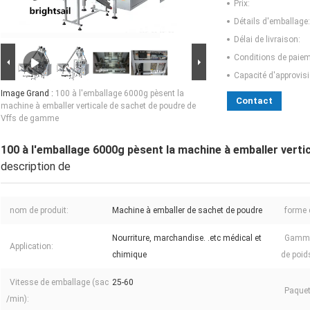
Prix:
Détails d'emballage:
Délai de livraison:
Conditions de paiem
Capacité d'approvis
Image Grand :
100 à l'emballage 6000g pèsent la
Contact
machine à emballer verticale de sachet de poudre de
Vffs de gamme
100 à l'emballage 6000g pèsent la machine à emballer vert
description de
nom de produit:
Machine à emballer de sachet de poudre
forme 
Nourriture, marchandise. .etc médical et
Gamme
Application:
chimique
de poid
Vitesse de emballage (sac
25-60
Paquet
/min):