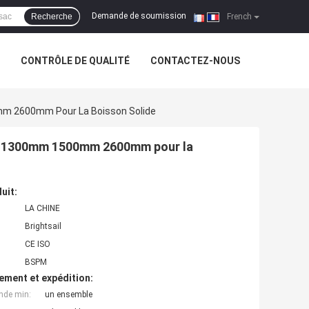
Demande de soumission
Recherche
|
French
CONTRÔLE DE QUALITÉ
CONTACTEZ-NOUS
mm 2600mm Pour La Boisson Solide
kg 1300mm 1500mm 2600mm pour la
uit:
LA CHINE
Brightsail
CE ISO
BSPM
ement et expédition:
nde min:
un ensemble