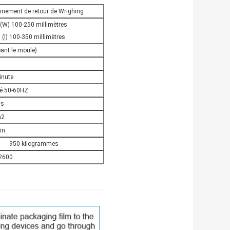
nement de retour de Wrighing
(W) 100-250 millimètres
(l) 100-350 millimètres
ant le moule)
inute
sé 50-60HZ
ts
m2
in
950 kilogrammes
2600
chinespice de remplissage de poudre d'épice