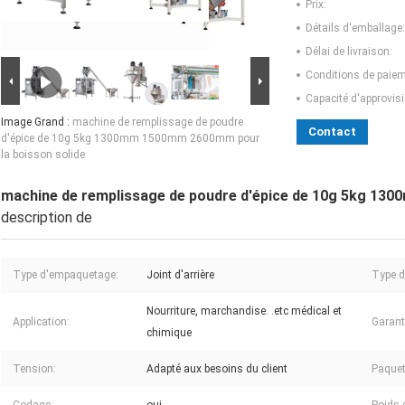
Prix:
Détails d'emballage:
Délai de livraison:
Conditions de paiem
Capacité d'approvis
Image Grand :
machine de remplissage de poudre
Contact
d'épice de 10g 5kg 1300mm 1500mm 2600mm pour
la boisson solide
machine de remplissage de poudre d'épice de 10g 5kg 13
description de
Type d'empaquetage:
Joint d'arrière
Type d
Nourriture, marchandise. .etc médical et
Application:
Garant
chimique
Tension:
Adapté aux besoins du client
Paquet