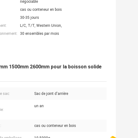
négociable
cas ou conteneur en bois
30-35 jours
ent:
L/C, T/T, Western Union,
ionnement:
30 ensembles par mois
00mm 1500mm 2600mm pour la boisson solide
e sac:
Sac de joint d'arrière
un an
ie:
:
cas ou conteneur en bois