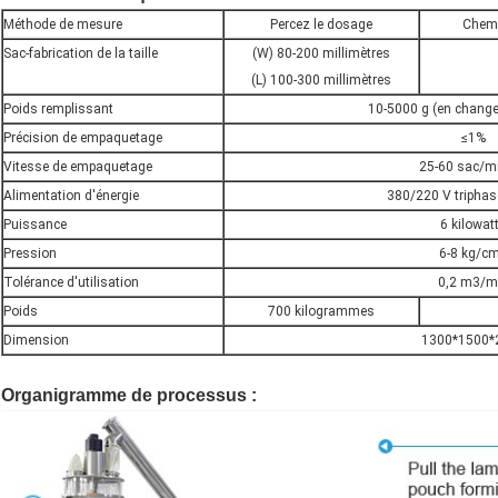
Méthode de mesure
Percez le dosage
Chemi
Sac-fabrication de la taille
(W) 80-200 millimètres
(L) 100-300 millimètres
Poids remplissant
10-5000 g (en change
Précision de empaquetage
≤1%
Vitesse de empaquetage
25-60 sac/m
Alimentation d'énergie
380/220 V tripha
Puissance
6 kilowat
Pression
6-8 kg/c
Tolérance d'utilisation
0,2 m3/m
Poids
700 kilogrammes
Dimension
1300*1500*
machine de remplissage remplissante de poudre de machinespice de poudre de ma
Organigramme de processus :