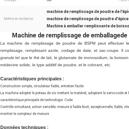
Codage:
oui
Poids 
machine de remplissage de poudre de l'ép
machine de remplissage de poudre d'épic
Mettre en évidence:
Machine à emballer remplissante de boisso
Machine
de
remplissage
de emballage
de
La machine de remplissage de poudre de BSPM peut effectuer le tr
remplissage, remplissant azote, codage de date, et sac-coupe. Il 
granule tel que le thé de lait, le glutamate de monosodium, la boisson so
médecine solide, le type additif de poudre, et le colorant, etc.
machine de remplissage remplissante de poudre de machinespice de poudre de ma
Caractéristiques principales :
Construction simple, circulateur fiable, entretien facile.
La machine adopter le poteau de vis mettant le matériel, adoptant le servo-code et 
caractéristique principale de technologie. Code.
Contrôle simultané, action sensible, mesure à faible bruit, exceptionnelle, fiable, vi
montrer le compteur de mesure
machine de remplissage remplissante de poudre de machinespice de poudre de ma
Données techniques :