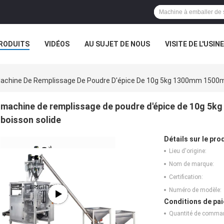
RODUITS
VIDÉOS
AU SUJET DE NOUS
VISITE DE L'USINE
CAS
achine De Remplissage De Poudre D'épice De 10g 5kg 1300mm 1500
machine de remplissage de poudre d'épice de 10g 5
boisson solide
Détails sur le prod
Lieu d'origine:
Nom de marque:
Certification:
Numéro de modèle:
Conditions de pai
Quantité de comma