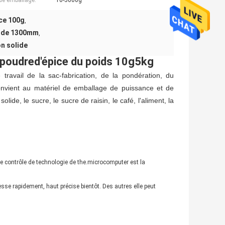
de emballage:
10-5000g
ice 100g
,
e de 1300mm
,
n solide
poudre
d'
épice du
poids 10
g5kg
avail de la sac-fabrication, de la pondération, du
convient au matériel de emballage de puissance et de
lide, le sucre, le sucre de raisin, le café, l'aliment, la
chinespice de remplissage de poudre d'épice
le contrôle de technologie de the.microcomputer est la
tesse rapidement, haut précise bientôt. Des autres elle peut
chinespice de remplissage de poudre d'épice