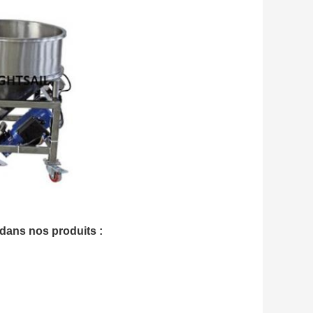
chinespice de remplissage de poudre d'épice
 dans nos produits :
chinespice de remplissage de poudre d'épice