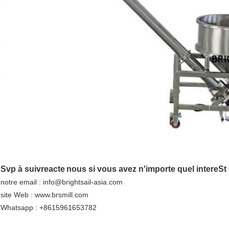
machine de remplissage remplissante de poudre de machinespice de poudre de ma
Svp à suivre
acte
nous si vous avez n'importe quel inter
e
St
notre email : info@brightsail-asia.com
site Web : www.brsmill.com
Whatsapp : +8615961653782
machine de remplissage remplissante de poudre de machinespice de poudre de ma